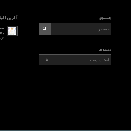
جستجو
آخرین اخبا
سه ر
مقای
آگوست 2, 026
دسته‌ها
دسته‌ها