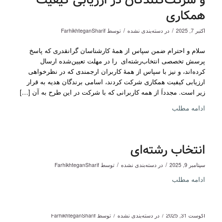
و شرکت‌کنندگان در ارزیابی کیفیت
همکاری
/
/
اکتبر 7, 2025
در
دسته‌بندی نشده
توسط
FarhikhteganSharif
سلام و احترام ضمن سپاس از همۀ کارشناسان گرانقدری که پاسخ
پرسش تخصصی انتخاب‌رشته‌ای را در مهلت تعیین‌شده ارسال
کرده‌اند، و نیز با سپاس از همۀ کاربران ارجمندی که در نظرخواهی
ارزیابی کیفیت همکاری شرکت کردند، اسامی برندگان هدیه به قرار
زیر است. مجدداَ از همه کاربرانی که با شرکت در این طرح به آن […]
ادامه مطلب
انتخاب رشته‌ای
/
/
سپتامبر 9, 2025
در
دسته‌بندی نشده
توسط
FarhikhteganSharif
ادامه مطلب
/
/
آگوست 31, 2025
در
دسته‌بندی نشده
توسط
FarhikhteganSharif