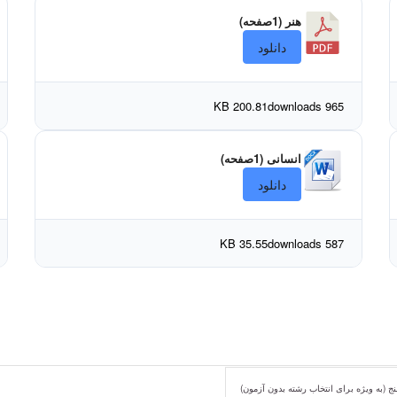
هنر (1صفحه)
دانلود
200.81 KB
965 downloads
انسانی (1صفحه)
دانلود
35.55 KB
587 downloads
ج (به ویژه برای انتخاب رشته بدون آزمون)