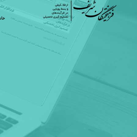
خان
مبتنی 