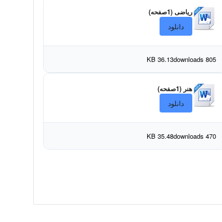
ریاضی (1صفحه)
دانلود
36.13 KB
805 downloads
هنر (1صفحه)
دانلود
35.48 KB
470 downloads