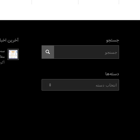
جستجو
آخرین اخبا
سه ر
مقای
آگوست 2, 026
دسته‌ها
دسته‌ها