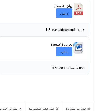
زبان (1صفحه)
دانلود
199.28 KB
1116 downloads
تجربی (1صفحه)
دانلود
36.06 KB
807 downloads
عادی (سه صفحه‌ای)
تمام الولیتی (پیشنهاد ما)
مبتنی بر رغبت سن