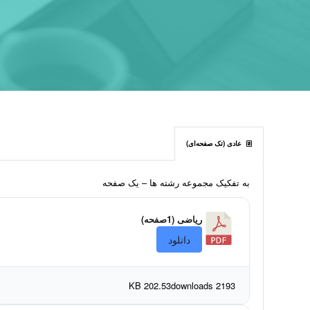
عادی (تک صفحه‌ای)
به تفکيک مجموعه رشته ها – يک صفحه
ریاضی (1صفحه)
دانلود
202.53 KB
2193 downloads