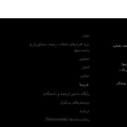
خانه
نرم افزارهای انتخاب رشته، مشاوریار و
ته- شماره
رغبت‌سنج
تصاویر
‌ها؛
اخبار
 یک...
تماس
م پزشکی
فرم‌ها
پایگاه دانش (رشته و دانشگاه)
پرسش‌های پرتکرار
درباره
رضایت‌نامه‌ها (Testimonials)