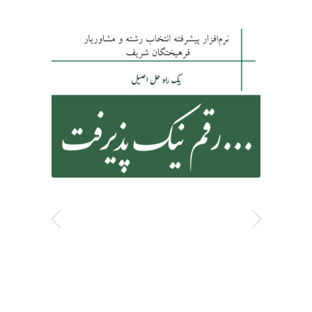
انتخاب رشتە صحیح مکمل تلاشهای
قبلی
داوطلبان کنکورمیباشدو میتواندنقش
اساسی برای ادامه تحصیل
رامهیاکند.اینجانب بیش از بیست سال
انتخاب رشته راانجام داده ام ودر پنج سال
اخیراز نرم افزار انتخاب رشته فرهیختگان
شریف استفاده کرده ام و بنابه دلایل زیر