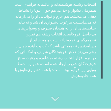
انتـخاب رشـته هوشـمندانه و عالـمانه فرآیندی است
هـمزمان دشوار و جذاب. هم جوان پـویا را نشـاط
ذهنی می‌بـخشد، هم عزم و تـوانـایی او را می‌آزماید.
نه می‌بـایسـت مرعوب دشـواری آن شد و نه بـاید
جـاذبـه‌های آن را به هیـجان صـرف و وسواس‌های
بی‌حاصل فروکاست. انتخاب رشته هم تمرین
تصمیم‌گیری خردمندانه است و هم شاید از
پرپیامد‌ترین تصمیماتی باشد که کیفیت آینده جوان را
رقم می‌زند. تلاش فرهیختگان شریف و امکاناتی که
در نرم افزار انتخاب رشته ،مشاوره و رغبت سنج
فرهیختگان شریف ایجاد شده است، همواره، حفظ
پویایی این فرآیند بوده است؛ با همه دشواری‌هایش با
همه جاذبه‌هایش.