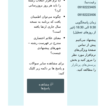
آیا نرم افزار انتخاب رشته
رغبت‌نما:
را باید هر روز بروزرسانی
09192223405
کرد؟
09192223406
چگونه می‌توان اطمینان
یافت که برنامه به نسخه
زمان پاسخگویی
سال جاری ارتقا یافته
9:30 الی 18:30 (غیر
است؟
از روزهای تعطیل)
معنای علائم اختصاری
پیشنهاد می‌کنیم
مندرج در فهرست رشته –
پیش از تماس
شهرهای پیشنهادی
صفحۀ ویژگی‌های
چیست؟
نرم‌افزار مورد نظر
را مرور کنید و بخش
برای مشاهده سایر سوالات
پرسش‌های پرتکرار
و پاسخ ها بر دکمه زیر کلیک
را مطالعه کنید.
کنید:
مشاهده
پاسخ‌ها