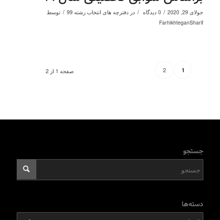
/
/
/
جولای 29, 2020
0 دیدگاه
در
دفترچه های انتخاب رشته 99
توسط
FarhikhteganSharif
2
1
صفحه 1 از 2
جستجو
دسته‌ها
دسته‌ها