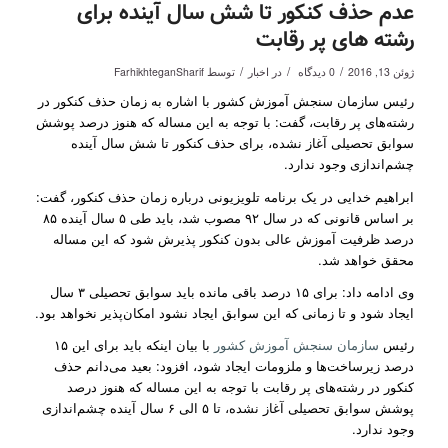
عدم حذف کنکور تا شش سال آینده برای
رشته های پر رقابت
/
/
/
ژوئن 13, 2016
0 دیدگاه
در
اخبار
توسط
FarhikhteganSharif
رئیس سازمان سنجش آموزش کشور با اشاره به زمان حذف کنکور در
رشته‌های پر رقابت، گفت: با توجه به این مساله که هنوز درصد پوشش
سوابق تحصیلی آغاز نشده، برای حذف کنکور تا شش سال آینده
چشم‌اندازی وجود ندارد.
ابراهیم خدایی در یک برنامه تلویزیونی درباره زمان حذف کنکور، گفت:
بر اساس قانونی که در سال ۹۲ مصوب شد، باید طی ۵ سال آینده ۸۵
درصد ظرفیت آموزش عالی بدون کنکور پذیرش شود که این مساله
محقق خواهد شد.
وی ادامه داد: برای ۱۵ درصد باقی مانده باید سوابق تحصیلی ۳ سال
ایجاد شود و تا زمانی که این سوابق ایجاد نشود امکان‌پذیر نخواهد بود.
رئیس
سازمان سنجش آموزش کشور
با بیان اینکه باید برای این ۱۵
درصد زیرساخت‌ها و ملزومات ایجاد شود، افزود: بعید می‌دانم حذف
کنکور در رشته‌های پر رقابت با توجه به این مساله که هنوز درصد
پوشش سوابق تحصیلی آغاز نشده، تا ۵ الی ۶ سال آینده چشم‌اندازی
وجود ندارد.