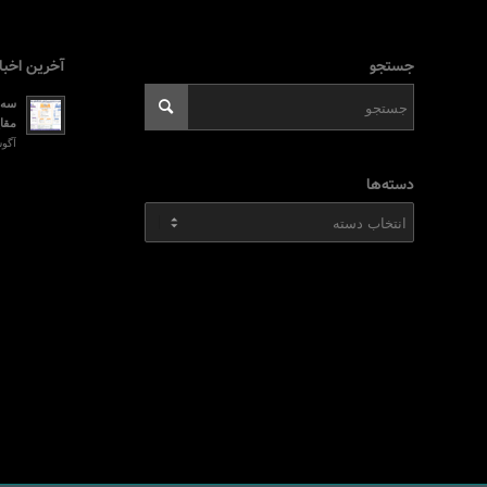
جستجو
آخرین اخبا
سه ر
مقای
آگوست 2, 026
دسته‌ها
دسته‌ها