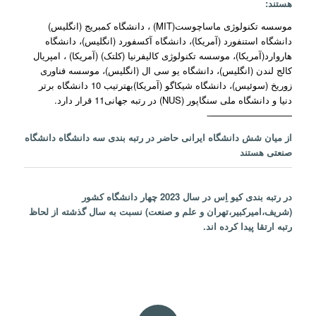
هستند:
موسسه تکنولوژی ماساچوست(MIT) ، دانشگاه کمبریج (انگلیس)
دانشگاه استنفورد (آمریکا)، دانشگاه آکسفورد (انگلیس)، دانشگاه
هاروارد(آمریکا)، موسسه تکنولوژی کالیفرنیا (کلتک) (آمریکا) ، امپریال
کالج لندن (انگلیس)، دانشگاه یو سی ال (انگلیس)، موسسه فناوری
زوریخ (سوئیس)، دانشگاه شیکاگو (آمریکا)بهترتیب 10 دانشگاه برتر
دنیا و دانشگاه ملی سنگاپور (NUS) در رتبه جهانی11 قرار دارد.
—————————-
از میان شش دانشگاه ایرانی حاضر در رتبه بندی سه دانشگاه دانشگاه
صنعتی هستند
در رتبه بندی کیو اِس در سال 2023 چهار دانشگاه کشور
(شریف،امیرکبیر،تهران و علم و صنعت) نسبت به سال گذشته از لحاظ
رتبه ارتقا پیدا کرده اند.