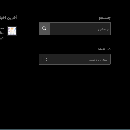
جستجو
آخرین اخبا
سه ر
مقای
آگوست 2, 026
دسته‌ها
دسته‌ها