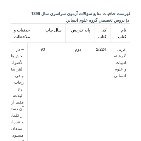
فهرست حذفيات منابع سؤالات آزمون سراسري سال 1396
د) دروس تخصصي گروه علوم انساني
نام
كد
پايه تدريس
سال چاپ
حذفيات و
كتاب
كتاب
ملاحظات
عربی
2/224
دوم
93
– در
2 رشته
بخش‌های
ادبيات
الأضواء
و علوم
القرآنية
انسانی
و في
رِحابِ
نهج
البلاغة
فقط از
آن دسته
از کلمات
و عبارات
استفاده
مي­شود