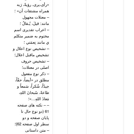
«رأی،يری، رؤيةً، رَبه
همراه مشتقات آن» ؛
– معتلات مجهول
مانند: قيلَ، یُـقالُ ؛
– اعراب تقديری اسم
مختوم به ضمیر متکلم
ي مانند نِعمَتي ؛
– تشخيص نوع اعلال و
تشخيص ماقبل اعلال؛
– تشخیص حروف
اصلی در معتلات؛
– ذکر نوع مفعول
مطلق در «أيضاً، حقّاً،
جیدّاً، شُکراً، سَمعاً و
طاعةً، سُبحانَ اللهِ،
مَعاذَ اللهِ…»؛
– – نکته های صفحه
61 (دو نوع حال تا
پایان صفحه و دو
سطر اول صفحه 62)؛
– متن داستانی