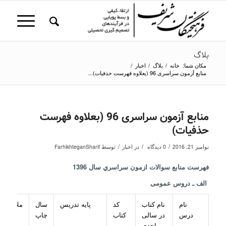
بلاگ
مکان شما:
خانه
/
بلاگ
/
اخبار
/
منابع آزمون سراسری 96 (بعلاوه فهرست حذفیات)...
منابع آزمون سراسری 96 (بعلاوه فهرست
حذفیات)
/
/
/
نوامبر 21, 2016
0 دیدگاه
در
اخبار
توسط
FarhikhteganSharif
فهرست منابع سوالات ازمون سراسري سال 1396
الف ـ دروس عمومی
نام
نام کتاب
کد
پایه تدریس
سال
ملاحظات
درس
در سالی
کتاب
چاپ
ـ واحدی