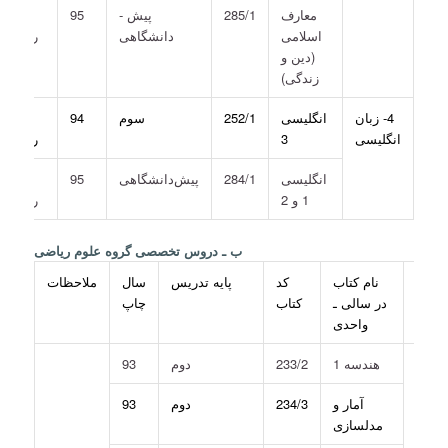
معارف
285/1
پیش ­
95
کلیه
اسلامی
دانشگاهی
رشته­ ها
(دین و
زندگی)
4- زبان
انگلیسی
252/1
سوم
94
کلیه
انگلیسی
3
رشته­ ها
انگلیسی
284/1
پیش‌دانشگاهی
95
کلیه
1 و 2
رشته ­ها
ب ـ دروس تخصصی گروه علوم ریاضی
نام
نام کتاب
کد
پایه تدریس
سال
ملاحظات
درس
در سالی ـ
کتاب
چاپ
واحدی
1-
هندسه 1
233/2
دوم
93
اضیات
آمار و
234/3
دوم
93
مدلسازی