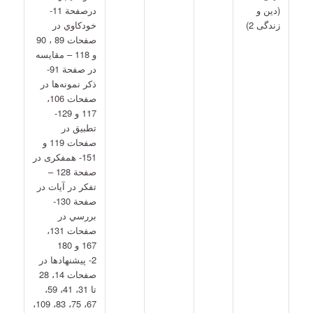
(دين ‌و
درصفحة 11-
زندگی 2)
خودکاوي در
صفحات 89 ، 90
و 118 – مقايسه
در صفحة 91-
ذکر نمونه‌ها در
صفحات 106،
117 و 129-
تطبيق در
صفحات 119 و
151- همفکری در
صفحة 128 –
تفکر در آيات در
صفحة 130-
بررسي در
صفحات 131،
167 و 180
2- پيشنهاد­ها در
صفحات 14، 28
تا 31، 41، 59،
67، 75، 83، 109،