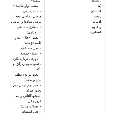
رشته‌ها
اسميه»
(به
– مبحث«واو حالیه» /
‌استثنای‌
مبحث (ماضی+
رشته
ماضی= ماضی بعید یا
ادبيات
ماضی ساده) و (ماضی
و علوم
+ مضارع = ماضی
انسانی)
استمراری)
– نقش «حال» بودنِ
کلمه «وَحدَهُ»
– فعل مضاعف
– اسماء خمسه
– پاورقی درباره نکره
مقصوده بودن (أيّ) و
(أيّة)
– بحث توابع (عطف
بیان و صفت)
– متن دوم درس دوم
تحت عنوان
المشهدُالثاني و بَعدَ
مُرورِ زَمَن
– معتلات مزید؛
– فعل استثنائی