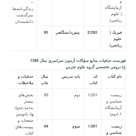
و
–
آزمايشگاه
زندگي‌نامه‌ها،
( علوم
سرگذشت
رياضي)
دانشمندان
فيزيك (
2/293
پيش‌دانشگاهي
95
علوم
رياضي)
فهرست حذفيات منابع سؤالات آزمون سراسري سال 1396
ج) دروس تخصصي گروه علوم تجربي
نام كتاب
كد
پايه تدريس
سال
حذفيات و
كتاب
چاپ
ملاحظات
زيست­
1/231
دوم
93
بخش‌هاي
شناسي و
بيشتر
آزمايشگاه
بدانيد،جدول­
1 (دوم)
ها، پانويس
صفحات و
زيست
1/261
سوم
94
پيوست‌هاي
شناسي و
كتاب