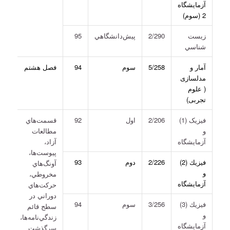
آزمايشگاه
2 (سوم)
زيست
2/290
پيش‌دانشگاهي
95
شناسي
آمار و
5/258
سوم
94
فصل هشتم
مدلسازی
( علوم
تجربی)
فيزيک (1)
2/206
اول
92
قسمت‌هاي
و
مطالعات
آزمايشگاه
آزاد،
پيوست‌ها،
فيزيك (2)
2/226
دوم
93
آونگ‌هاي
و
مخروطي،
آزمايشگاه
حركت‌هاي
دوراني در
فيزيك (3)
3/256
سوم
94
سطح قائم
و
زندگي‌نامه‌ها،
آزمايشگاه
سرگذشت