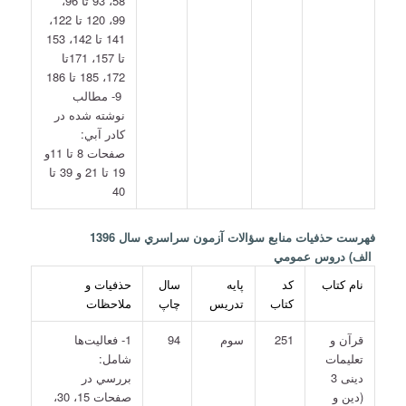
58، 93 تا 96،
99، 120 تا 122،
141 تا 142، 153
تا 157، 171تا
172، 185 تا 186
9- مطالب
نوشته شده در
كادر آبي:
صفحات 8 تا 11و
19 تا 21 و 39 تا
40
فهرست حذفيات منابع سؤالات آزمون سراسري سال 1396
الف) دروس عمومي
نام كتاب
كد
پايه
سال
حذفيات و
كتاب
تدريس
چاپ
ملاحظات
قرآن و
251
سوم
94
1- فعاليت‌ها
تعليمات
شامل:
دينی 3
بررسي در
(دين و
صفحات 15، 30،