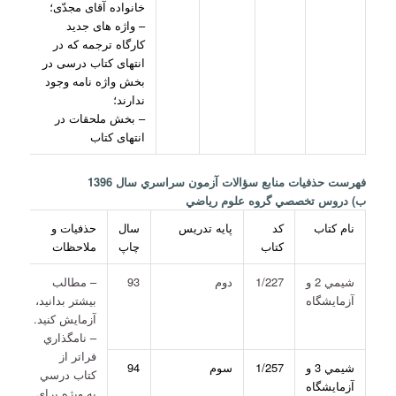
خانواده آقای مجدّی؛
– واژه های جدید
کارگاه ترجمه که در
انتهای کتاب درسی در
بخش واژه نامه وجود
ندارند؛
– بخش ملحقات در
انتهای کتاب
فهرست حذفيات منابع سؤالات آزمون سراسري سال 1396
ب) دروس تخصصي گروه علوم رياضي
نام كتاب
كد
پايه تدريس
سال
حذفيات و
كتاب
چاپ
ملاحظات
شيمي 2 و
1/227
دوم
93
– مطالب
آزمايشگاه
بيشتر بدانيد،
آزمايش كنيد.
– نامگذاري
فراتر از
شيمي 3 و
1/257
سوم
94
كتاب درسي
آزمايشگاه
به ويژه براي