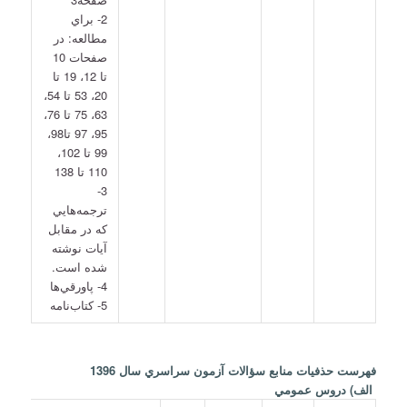
2- براي
مطالعه: در
صفحات 10
تا 12، 19 تا
20، 53 تا 54،
63، 75 تا 76،
95، 97 تا98،
99 تا 102،
110 تا 138
3-
ترجمه‌هايي
كه در مقابل
آيات نوشته
شده است.
4- پاورقي‌ها
5- كتاب‌نامه
فهرست حذفيات منابع سؤالات آزمون سراسري سال 1396
الف) دروس عمومي