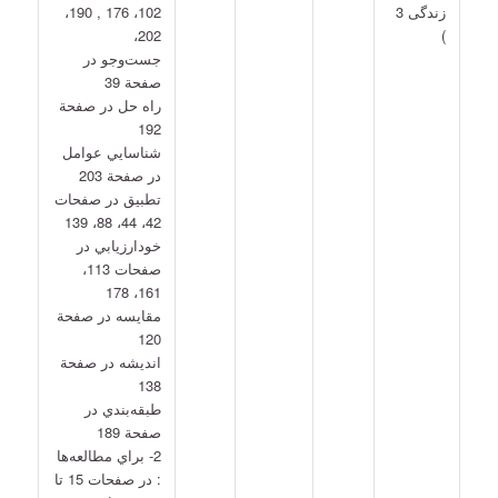
زندگی 3
102، 176 , 190،
202،
)
جست‌وجو در
صفحة 39
راه حل در صفحة
192
شناسايي عوامل
در صفحة 203
تطبيق در صفحات
42، 44، 88، 139
خودارزيابي در
صفحات 113،
161، 178
مقايسه در صفحة
120
انديشه در صفحة
138
طبقه‌بندي در
صفحة 189
2- براي مطالعه‌ها
: در صفحات 15 تا