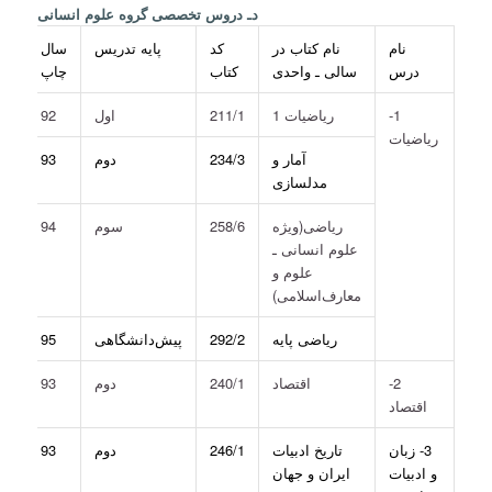
دـ دروس تخصصی گروه علوم انسانی
نام
نام کتاب در
کد
پایه تدریس
سال
مل
درس
سالی ـ واحدی
کتاب
چاپ
1-
ریاضیات 1
211/1
اول
92
ریاضیات
آمار و
234/3
دوم
93
مدلسازی
ریاضی(ویژه
258/6
سوم
94
علوم انسانی ـ
علوم و
معارف‌اسلامی)
ریاضی پایه
292/2
پیش‌دانشگاهی
95
2-
اقتصاد
240/1
دوم
93
اقتصاد
3- زبان
تاریخ ادبیات
246/1
دوم
93
و ادبیات
ایران و جهان