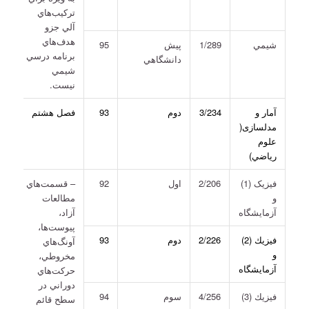
تركيب‌هاي
آلي جزو
هدف‌هاي
شيمي
1/289
پيش
95
برنامه درسي
دانشگاهي
شيمي
نيست.
آمار و
3/234
دوم
93
فصل هشتم
مدلسازی(
علوم
رياضي)
فيزيک (1)
2/206
اول
92
– قسمت‌هاي
و
مطالعات
آزمايشگاه
آزاد،
پيوست‌ها،
فيزيك (2)
2/226
دوم
93
آونگ‌هاي
و
مخروطي،
آزمايشگاه
حركت‌هاي
دوراني در
فيزيك (3)
4/256
سوم
94
سطح قائم