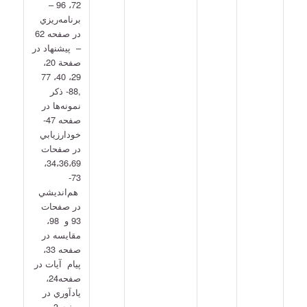
72، 96 –
برنامه‌ريزي
در صفحه 62
– پيشنهاد در
صفحة 20،
29، 40، 77
,88- ذكر
نمونه‌ها در
صفحه 47-
خودارزيابي
در صفحات
34،36،69،
73-
هم‌انديشي
در صفحات
93 و 98،
مقايسه در
صفحه 33،
پيام آيات در
صفحه24،
يادآوري در
صفحه3