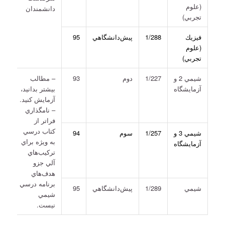
(علوم
دانشمندان
تجربي)
فيزيك
1/288
پيش‌دانشگاهي
95
(علوم
تجربي)
شيمي 2 و
1/227
دوم
93
– مطالب
آزمايشگاه
بيشتر بدانيد،
آزمايش كنيد.
– نامگذاري
فراتر از
كتاب درسي
شيمي 3 و
1/257
سوم
94
به ويژه براي
آزمايشگاه
تركيب‌هاي
آلي جزو
هدف‌هاي
برنامه درسي
شيمي
1/289
پيش‌دانشگاهي
95
شيمي
نيست.