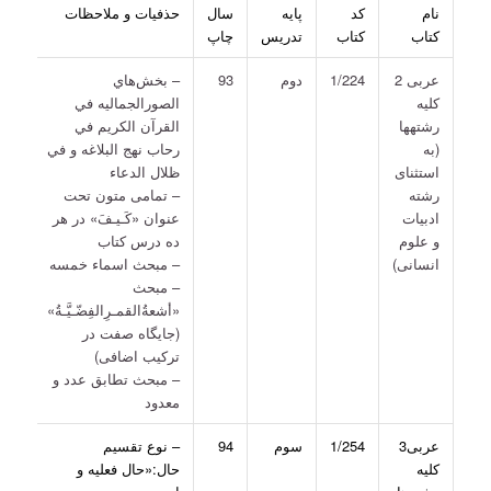
نام
كد
پايه
سال
حذفيات و ملاحظات
كتاب
كتاب
تدريس
چاپ
عربی 2
1/224
دوم
93
– بخش‌هاي
کليه
الصورالجماليه في
رشته­ها
القرآن الكريم في
(به
رحاب نهج البلاغه و في
استثنای
ظلال الدعاء
رشته
– تمامی متون تحت
ادبيات
عنوان «کَـيـفَ» در هر
و علوم
ده درس کتاب
انسانی)
– مبحث اسماء خمسه
– مبحث
«أشعةُالقمـرِالفِضّـيَّـةُ»
(جایگاه صفت در
ترکیب اضافی)
– مبحث تطابق عدد و
معدود
عربی3
1/254
سوم
94
– نوع تقسیم
کليه
حال:«حال فعليه و