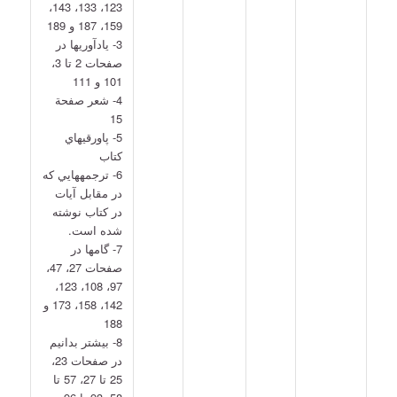
123، 133، 143،
159، 187 و 189
3- يادآوري­ها در
صفحات 2 تا 3،
101 و 111
4- شعر صفحة
15
5- پاورقي­هاي
كتاب
6- ترجمه­هايي که
در مقابل آيات
در کتاب نوشته
شده است.
7- گام­ها در
صفحات 27، 47،
97، 108، 123،
142، 158، 173 و
188
8- بيشتر بدانيم
در صفحات 23،
25 تا 27، 57 تا