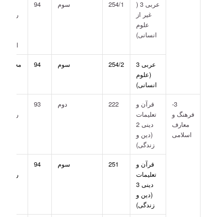
عربی 3 (
254/1
سوم
94
کلیه
غیر از
رشته ­ها
علوم
(غیر از
انسانی)
علوم
انسانی)
عربی 3
254/2
سوم
94
مخصوص
(علوم
علوم
انسانی)
انسانی
3-
قرآن و
222
دوم
93
کلیه
فرهنگ و
تعلیمات
رشته­ ها
معارف
دینی 2
اسلامی
(دین و
زندگی)
قرآن و
251
سوم
94
کلیه
تعلیمات
رشته­ ها
دینی 3
(دین و
زندگی)