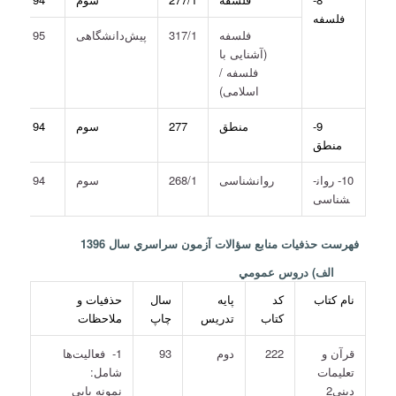
فلسفه
فلسفه
317/1
پیش‌دانشگاهی
95
(آشنایی با
فلسفه /
اسلامی)
9-
منطق
277
سوم
94
منطق
10- روان­
روان­شناسی
268/1
سوم
94
شناسی
فهرست حذفيات منابع سؤالات آزمون سراسري سال 1396
الف) دروس عمومي
نام كتاب
كد
پايه
سال
حذفيات و
كتاب
تدريس
چاپ
ملاحظات
قرآن و
222
دوم
93
1- فعاليت‌ها
تعليمات
شامل:
دينی2
نمونه يابي