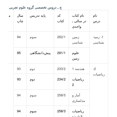
ج ـ دروس تخصصی گروه علوم تجربی
نام
نام کتاب
کد
پایه تدریس
سال
ملاحظا
درس
در سالی ـ
کتاب
چاپ
واحدی
1- زمین­
زمین
262/1
سوم
94
شناسی
شناسی
علوم
291/1
پیش‌دانشگاهی
95
زمین
2-
هندسه 1
233/2
دوم
93
ریاضیات
ریاضیات
234/2
دوم
93
2
آمار و
258/5
سوم
94
مدلسازی
ریاضیات
258/3
سوم
94
3 (ویژه