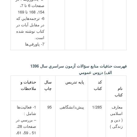
صفحات 6 تا 7،
154، 168 تا 169
6- ترجمه‌هايي كه
در مقابل آيات در
كتاب نوشته شده
است.
7- پاورقي‌ها
فهرست حذفيات منابع سؤالات آزمون سراسري سال 1396
الف) دروس عمومي
كد
پايه تدريس
سال
حذفيات و
نام
كتاب
چاپ
ملاحظات
كتاب
معارف
1/285
پيش‌دانشگاهی
95
1- فعاليت‌ها
اسلامی
شامل :
( دين و
– بررسي در
زندگی )
صفحات 28،
51 ، 59، 61،