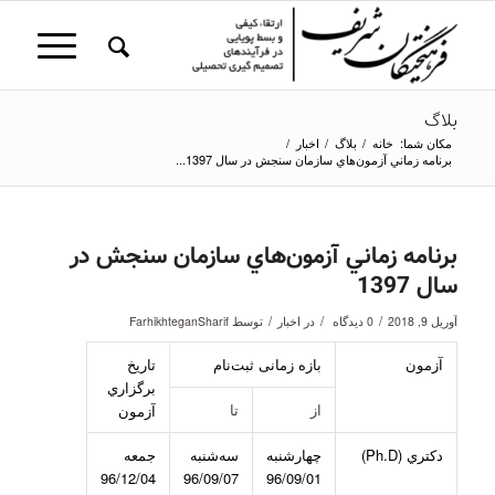
بلاگ
مکان شما:
خانه
/
بلاگ
/
اخبار
/
برنامه زماني آزمون‌هاي سازمان سنجش در سال 1397...
برنامه زماني آزمون‌هاي سازمان سنجش در
سال 1397
/
/
/
آوریل 9, 2018
0 دیدگاه
در
اخبار
توسط
FarhikhteganSharif
آزمون
بازه زمانی ثبت‌نام
تاریخ
برگزاري
از
تا
آزمون
دكتري (Ph.D)
چهار‌شنبه
سه‌شنبه
جمعه
96/12/04
96/09/07
96/09/01