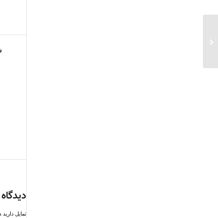
تمدید مهلت ثبت نام در
آزمون ارشد فراگیر
ش
دیدگاه 
تمایل دارید 