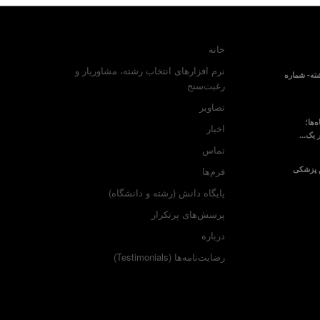
خانه
نرم افزارهای انتخاب رشته، مشاوریار و
ته- شماره
رغبت‌سنج
تصاویر
‌ها؛
اخبار
 یک...
تماس
م پزشکی
فرم‌ها
پایگاه دانش (رشته و دانشگاه)
پرسش‌های پرتکرار
درباره
رضایت‌نامه‌ها (Testimonials)