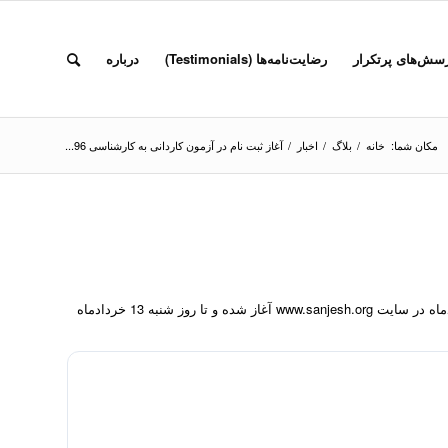
سش‌های پرتکرار
رضایت‌نامه‌ها (Testimonials)
درباره
مکان شما:
خانه
/
بلاگ
/
اخبار
/
آغاز ثبت نام در آزمون کاردانی به کارشناسی 96...
ثبت نام در آزمون کاردانی به کارشناسی ناپیوسته 1396 از امروز یکشنبه هفتم خردادماه در سایت www.sanjesh.org آغاز شده و تا روز شنبه 13 خردادماه