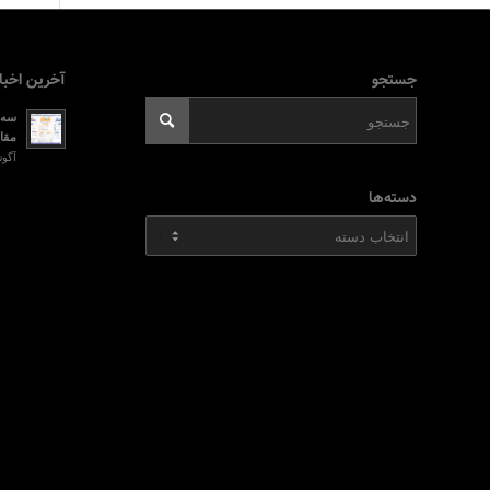
جستجو
آخرین اخبا
سه ر
مقای
آگوست 2, 026
دسته‌ها
دسته‌ها