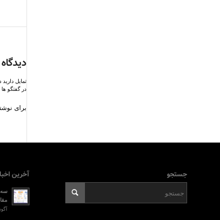
دیدگاه 
تمایل دارید 
در گفتگو ها 
برای نوشتن
جستجو
آخرین اخبا
سه ر
مقای
آگوست 2, 026