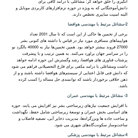
انگیری را خلق خواهد کر: مشاغلی با درامد کافی برای
دانش‌آموختگانی که به ویژه در حوزه نزم‌افزارهای کاربردی موبایل و
البته امنیت سایبری تخصّص دارند.
2-مشاغل مرتبط با مهندسی هوافضا
برخی از تخمین ها حاکی از این است که تا سال 2031 تعداد
هواپیماهای مسافری مورد نیاز در قیاس با داشته های کنونی بشر
27000 فروند بیشتر خواهد بود. همین تخمین‌ها نیاز به 40000 بالگرد نو
را در سراسر جهان براورد می‌کنند. به همین ترتیب و با پیشرفت
پرشتاب فناوری های هوافضا، رشد وگسترش این حوزه ادامه خواهد
داشت ومشاغلی با درامد مکفی برای فارغ التحصیلانی فراهم می شود
که دانش فنی قابل اعتنایی از سیستم‌های هوافضا داشته باشند و و از
ذهن خلاقی برخوردار باشند که توانمندی حل مساله را کسب کرده
باشد.
3- مشاغل مرتبط با مهندسی عمران
با افزایش جمعیت نیازهای زیرساختی بشر نیز افزایش می یابند. حوزه
های اساسی بخش عمران و توسعۀ زیرساختی شامل حفظ، نگهداشت
و ساخت جاده ها وبزرگراه‌ها، مدیریت ذخایر آبی، تصفیه فاضلاب و
ساخت‌و‌ساز سکونت‌گاه‌های شهری می شود.
4-مشاغل مرتبط با مهندسی پزشکی