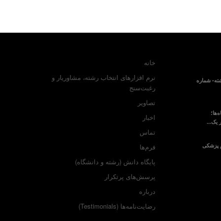
خانه
نرم افزارهای انتخاب رشته، مشاوریار و
ته- شماره
رغبت‌سنج
تصاویر
‌ها؛
اخبار
 یک...
تماس
م پزشکی
فرم‌ها
پایگاه دانش (رشته و دانشگاه)
پرسش‌های پرتکرار
درباره
رضایت‌نامه‌ها (Testimonials)