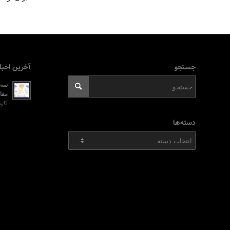
جستجو
آخرین اخبا
سه ر
مقای
آگوست 2, 026
دسته‌ها
دسته‌ها