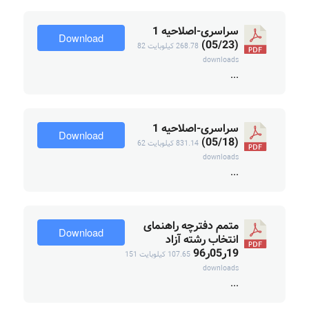
سراسری-اصلاحیه 1
Download
(05/23)
268.78 کیلوبایت
82
downloads
...
سراسری-اصلاحیه 1
Download
(05/18)
831.14 کیلوبایت
62
downloads
...
متمم دفترچه راهنمای
Download
انتخاب رشته آزاد
19ر05ر96
107.65 کیلوبایت
151
downloads
...