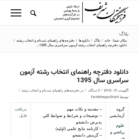
بلاگ
مکان شما:
خانه
/
بلاگ
/
دانلودها
/
دفترچه‌های راهنمای ثبت‌نام و انتخاب رشته
/
دانلود دفترچه راهنمای انتخاب رشته آزمون سراسری سال 1395...
دانلود دفترچه راهنمای انتخاب رشته آزمون
سراسری سال 1395
/
/
/
آگوست 10, 2016
0 دیدگاه
در
دفترچه‌های راهنمای ثبت‌نام و انتخاب رشته
توسط
FarhikhteganSharif
گروه
– مقدمه و نكات مهم
دريافت
آزمايشي
– توضيحات و شرايط و ضوابط كلي
فايل
پذيرش دانشجو
علوم
– كارنامه نتايج علمي (اوليه)
رياضي و
– گزينش دانشجو
فني