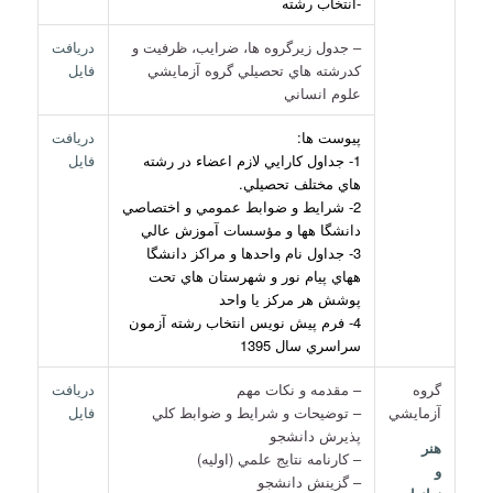
-انتخاب رشته
– جدول زيرگروه ها، ضرايب، ظرفيت و
دريافت
كدرشته هاي تحصيلي گروه آزمايشي
فايل
علوم انساني
پيوست ها:
دريافت
1- جداول كارايي لازم اعضاء در رشته
فايل
هاي مختلف تحصيلي.
2- شرايط و ضوابط عمومي و اختصاصي
دانشگا هها و مؤسسات آموزش عالي
3- جداول نام واحدها و مراكز دانشگا
ههاي پيام نور و شهرستان هاي تحت
پوشش هر مركز يا واحد
4- فرم پيش نويس انتخاب رشته آزمون
سراسري سال 1395
گروه
– مقدمه و نكات مهم
دريافت
آزمايشي
– توضيحات و شرايط و ضوابط كلي
فايل
پذيرش دانشجو
هنر
– كارنامه نتايج علمي (اوليه)
و
– گزينش دانشجو