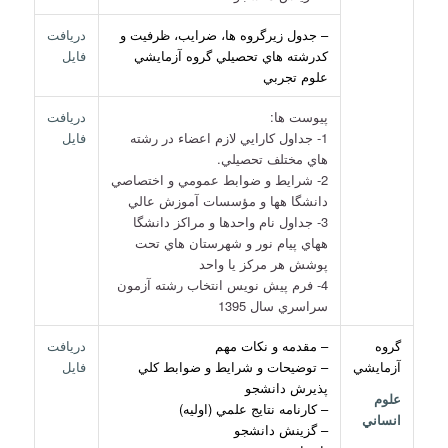
– جدول زيرگروه ها، ضرايب، ظرفيت و
دريافت
كدرشته هاي تحصيلي گروه آزمايشي
فايل
علوم تجربي
پيوست ها:
دريافت
1- جداول كارايي لازم اعضاء در رشته
فايل
هاي مختلف تحصيلي.
2- شرايط و ضوابط عمومي و اختصاصي
دانشگا هها و مؤسسات آموزش عالي
3- جداول نام واحدها و مراكز دانشگا
ههاي پيام نور و شهرستان هاي تحت
پوشش هر مركز يا واحد
4- فرم پيش نويس انتخاب رشته آزمون
سراسري سال 1395
گروه
– مقدمه و نكات مهم
دريافت
آزمايشي
– توضيحات و شرايط و ضوابط كلي
فايل
پذيرش دانشجو
علوم
– كارنامه نتايج علمي (اوليه)
انساني
– گزينش دانشجو