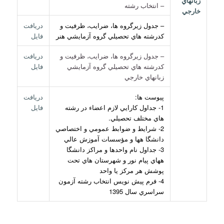
زبانهاي
– انتخاب رشته
خارجي
– جدول زيرگروه ها، ضرايب، ظرفيت و
دريافت
كدرشته هاي تحصيلي گروه آزمايشي هنر
فايل
– جدول زيرگروه ها، ضرايب، ظرفيت و
دريافت
كدرشته هاي تحصيلي گروه آزمايشي
فايل
زبانهاي خارجي
پيوست ها:
دريافت
1- جداول كارايي لازم اعضاء در رشته
فايل
هاي مختلف تحصيلي.
2- شرايط و ضوابط عمومي و اختصاصي
دانشگا هها و مؤسسات آموزش عالي
3- جداول نام واحدها و مراكز دانشگا
ههاي پيام نور و شهرستان هاي تحت
پوشش هر مركز يا واحد
4- فرم پيش نويس انتخاب رشته آزمون
سراسري سال 1395