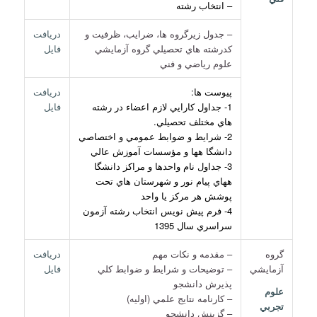
– انتخاب رشته
– جدول زيرگروه ها، ضرايب، ظرفيت و
دريافت
كدرشته هاي تحصيلي گروه آزمايشي
فايل
علوم رياضي و فني
پيوست ها:
دريافت
1- جداول كارايي لازم اعضاء در رشته
فايل
هاي مختلف تحصيلي.
2- شرايط و ضوابط عمومي و اختصاصي
دانشگا هها و مؤسسات آموزش عالي
3- جداول نام واحدها و مراكز دانشگا
ههاي پيام نور و شهرستان هاي تحت
پوشش هر مركز يا واحد
4- فرم پيش نويس انتخاب رشته آزمون
سراسري سال 1395
گروه
– مقدمه و نكات مهم
دريافت
آزمايشي
– توضيحات و شرايط و ضوابط كلي
فايل
پذيرش دانشجو
علوم
– كارنامه نتايج علمي (اوليه)
تجربي
– گزينش دانشجو