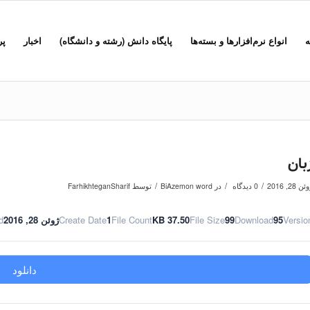
ه
انواع نرم‌افزارها و بسته‌ها
پایگاه دانش (رشته و دانشگاه)
اخبار
پر
بان
/
/
/
ن 28, 2016
0 دیدگاه
در
BiAzemon word
توسط
FarhikhteganSharif
Versio
95
Download
99
File Size
37.50 KB
File Count
1
Create Date
ژوئن 28, 2016
d
دانلود