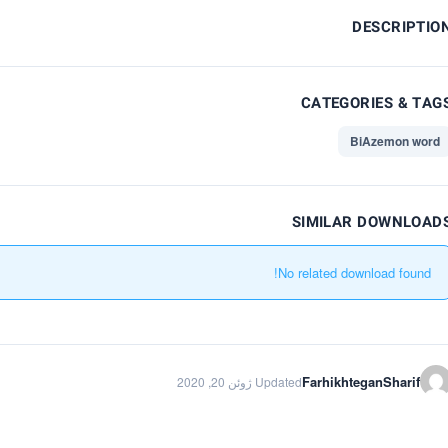
DESCRIPTIO
CATEGORIES & TAG
BiAzemon word
SIMILAR DOWNLOAD
No related download found!
FarhikhteganSharif
Updated ژوئن 20, 2020