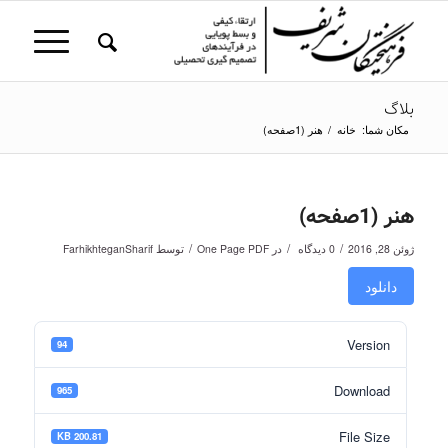
بلاگ
مکان شما:
خانه
/
هنر (1صفحه)
هنر (1صفحه)
/
/
/
ژوئن 28, 2016
0 دیدگاه
در
One Page PDF
توسط
FarhikhteganSharif
دانلود
Version
94
Download
965
File Size
200.81 KB