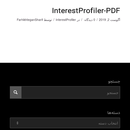
InterestProfiler-PDF
/
/
/
آگوست 2, 2019
0 دیدگاه
در
InterestProfiler
توسط
FarhikhteganSharif
جستجو
دسته‌ها
دسته‌ها