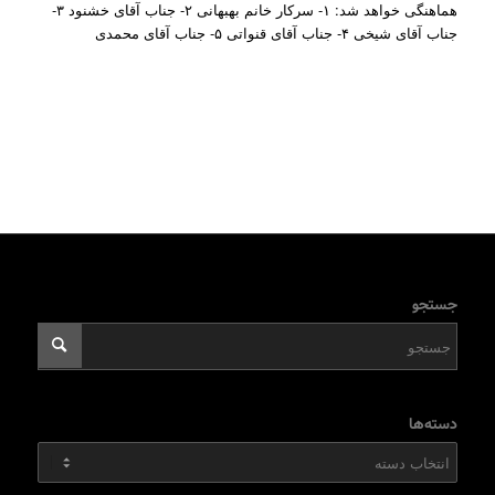
هماهنگی خواهد شد: ۱- سرکار خانم بهبهانی ۲- جناب آقای خشنود ۳-
جناب آقای شیخی ۴- جناب آقای قنواتی ۵- جناب آقای محمدی
جستجو
دسته‌ها
دسته‌ها