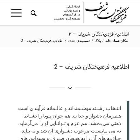
اطلاعیه فرهیختگان شریف – 2
مکان شما:
خانه
/
بلاگ
/
دسته‌بندی نشده
/
اطلاعیه فرهیختگان شریف – 2
اطلاعیه فرهیختگان شریف – 2
انتـخاب رشـته هوشـمندانه و عالـمانه فرآیندی است
هـمزمان دشوار و جذاب. هم جوان پـویا را نشـاط
ذهنی می‌بـخشد، هم عزم و تـوانـایی او را می‌آزماید.
نه می بـایسـت مرعوب دشـواری آن شد و نه بـاید
جـاذبـه های آن را به هیـجان صـرف و وسواس های