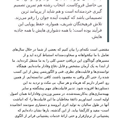
بی حاصل فروکاست. انتخاب رشته هم تمرین تصمیم
گیری خردمندانه است و هم شاید از پرپیامد ترین
تصمیماتی باشد که کیفیت آینده جوان را رقم می‌زند.
تلاش فرهیختگان شریف، همواره، حفظ پویایی این
فرآیند بوده است؛ با همه دشواری هایش با همه جاذبه
هایش.
مقتضی است نکته‌ای را بیان کنیم که بعضی از شما در خلال سال‌های
تعامل با ما نیکخواهانه و سخاوت‌مندانه استنباط کرده اید و از
مسیرهای گوناگون این دریافتِ حسیِ کلی را به ما منتقل کرده‌اید. ما
از ابتدا به یک آرمان مشخص و قابل دفاع وفادار مانده‌ایم. هیچگاه
توانمندی‌ها و قابلیت‌های نظری، فنی و الگوریتمیِ پیش از این کسب
شده را، حتی اگر وافی به مقصود باشند، کافی ندانسته‌ایم. از همین
رو، اصرار داریم که هرماه و هر سال، بی مکث و تردید به این
دستاوردها افزوده شود. تدبیر قابیلت‌های مهم پیشگفته و سایر
بهینه‌سازی‌های به‌کار‌بسته‌شده، در مسیرِ ورزیدنِ وفادارانۀ همان اصول
اولیه است. امیداوریم ذائقۀ مخاطبان ما این قابیلت‌ها را- که انباشت
آنها در طول سالیان به تولید اثری آبرومند و دستیاری سودمند انجامیده
است- مفید و کارگشا بیابد. از این گذشته، بارها نشان داده‌ایم که
پشتیبانی از نرم‌ازفرار و حتی ارائۀ خدمات پشتیبانی فراتر از الگوی