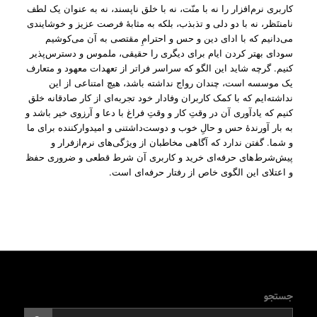
کاربری نرم‌افزار را نه با منّت، نه با خلق ناپسند، نه به عنوان یک لطف
نامنتَظر، نه با دو دلی و تذبذب، بلکه به مثابۀ فرصت عزیز و خوشایندی
می‌دانیم که با ادای دین و حس و احترامِ مقتصی به آن می‌کوشیم
سودای بهتر کردن ایام برای دیگری را حقیقی، ملموس و دسترس‌پذیر
کنیم. گرچه شاید این الگو که سراسر فراتر از تعهدات معهود و متعارف
یک موسسه است، چندان رواج نداشته باشد، هیچ امتناعی از این
نداشته‌ایم که با کمک کاربران وفادار خود تجربه‌ای از کار صادقانه خلق
کنیم که یادآوری آن در وقتِ کار و وقتِ فراغ با دعا و آرزوی خیر باشد و
به بار آورندۀ حس و حالِ خوب و دوست‌داشتنی و امیدوار‌کننده برای ما
و شما. گفتن ندارد که آگاهی مخاطبان از ویژگی‌های نرم‌ازفرار و
پیش‌شرط‌های حرفه‌ای خرید و کاربری آن شرط قطعی و ضروری حفظ
و اعتلای این الگوی خاص از رفتار حرفه‌ای است.
جستجو