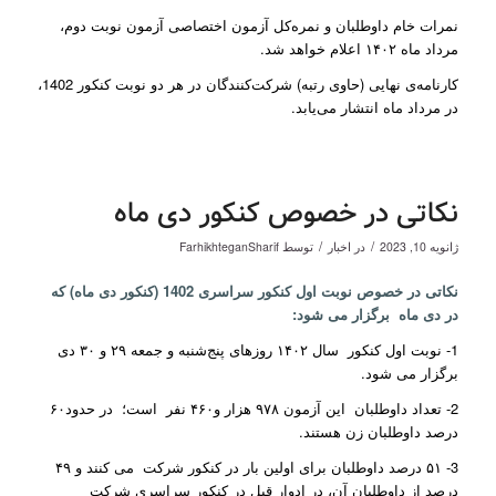
نمرات خام داوطلبان و نمره‌کل آزمون اختصاصی آزمون نوبت دوم،
مرداد ماه ۱۴۰۲ اعلام خواهد شد.
کارنامه‌ی نهایی (حاوی رتبه) شرکت‌کنندگان در هر دو نوبت کنکور 1402،
در مرداد ماه انتشار می‌یابد.
نکاتی در خصوص کنکور دی ماه
/
/
ژانویه 10, 2023
در
اخبار
توسط
FarhikhteganSharif
نکاتی در خصوص نوبت اول کنکور سراسری 1402 (کنکور دی ماه) که
در دی ماه برگزار می شود:
1- نوبت اول کنکور سال ۱۴۰۲ روزهای پنج‌شنبه و جمعه ۲۹ و ۳۰ دی
برگزار می شود.
2- تعداد داوطلبان این آزمون ۹۷۸ هزار و۴۶۰ نفر است؛ در حدود۶۰
درصد داوطلبان زن هستند.
3- ۵۱ درصد داوطلبان برای اولین بار در کنکور شرکت می کنند و ۴۹
درصد از داوطلبان آن، در ادوار قبل در کنکور سراسری شرکت