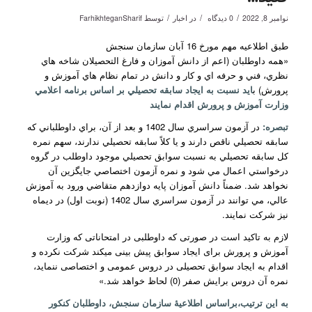
/
/
/
نوامبر 8, 2022
0 دیدگاه
در
اخبار
توسط
FarhikhteganSharif
طبق اطلاعیه مهم مورخ 16 آبان سازمان سنجش
«همه داوطلبان (اعم از دانش آموزان و فارغ­ التحصيلان شاخه هاي
نظري، فني و حرفه ­اي و كار و دانش در تمام نظام هاي آموزش و
پرورش) ب
ايد نسبت به ايجاد سابقه تحصيلي بر اساس برنامه اعلامي
وزارت آموزش و پرورش اقدام نمايند
تبصره:
در آزمون سراسري سال 1402 و بعد از آن، براي داوطلباني كه
سابقه تحصيلي ناقص دارند و يا كلاً سابقه تحصيلي ندارند، سهم نمره
كل سابقه تحصيلي به نسبت سوابق تحصيلي موجود داوطلب در گروه
درخواستي اعمال مي شود و نمره آزمون اختصاصي جايگزين آن
نخواهد شد. ضمناً دانش آموزان پايه دوازدهم متقاضي ورود به آموزش
عالي، مي توانند در آزمون سراسري سال 1402 (نوبت اول) در ديماه
نيز شركت نمايند.
لازم به تاکید است در صورتی که داوطلبی در امتحاناتی که وزارت
آموزش و پرورش برای ایجاد سوابق پیش بینی می­کند شرکت نکرده و
اقدام به ایجاد سوابق تحصیلی در دروس عمومی و اختصاصی ننماید،
نمره آن دروس برایش صفر (0) لحاظ خواهد شد.»
به این ترتیب،براساس اطلاعیۀ سازمان سنجش، داوطلبان کنکور