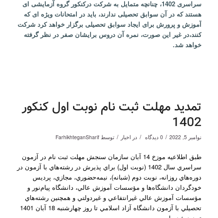
سراسری 1402، چنانچه متمایل به شرکت درکنکور گروه آزمایشی ای
هستند که در آن سوابق تحصیلی ندارند، باید در امتحانات ویژه ای که
آموزش و پرورش برای ایجاد سوابق تحصیلی برگزار خواهد کرد شرکت
کنند،در غیر این صورت، نمره آن دروس برایشان صفر در نظر گرفته
خواهد شد.
تمدید مهلت ثبت نام نوبت اول کنکور
1402
/
/
/
نوامبر 5, 2022
0 دیدگاه
در
اخبار
توسط
FarhikhteganSharif
طبق اطلاعیه موزخ 14 آبان سازمان سنجش مهلت ثبت نام در آزمون‌
سراسري‌ سال 1402 (نوبت اول) براي‌ پذيرش در رشته‌هاي با آزمون در
دوره‌هاي‌ روزانه، نوبت دوم (شبانه)، نيمه‌حضوري، مجازي، پرديس
خودگردان دانشگاه‌ها و مؤسسات‌ آموزش‌ عالي، دانشگاه‌ پيام‌نور و
مؤسسات‌ آموزش‌ عالي‌ غيرانتفاعي‌ و غيردولتي‌ و همچنين رشته‌هاي
تحصيلي با آزمون دانشگاه آزاد اسلامي تا روز چهارشنبه 18 آبان 1401
تمدید شده است.