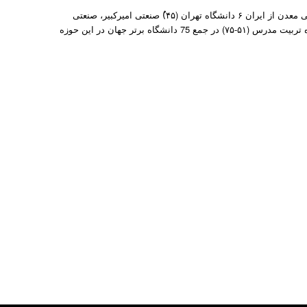
مطابق رتبه‌بندی موضوعی شانگهای- ۲۰۲۰ ُ در رشته مهندسی معدن از ایران ۶ دانشگاه تهران (۴۵)ُ صنعتی امیرکبیر، صنعتی
اصفهان، دانشگاه آزاد اسلامی، شهید باهنر کرمان و دانشگاه تربیت مدرس (۵۱-۷۵) در جمع 75 دانشگاه برتر جهان در این حوزه