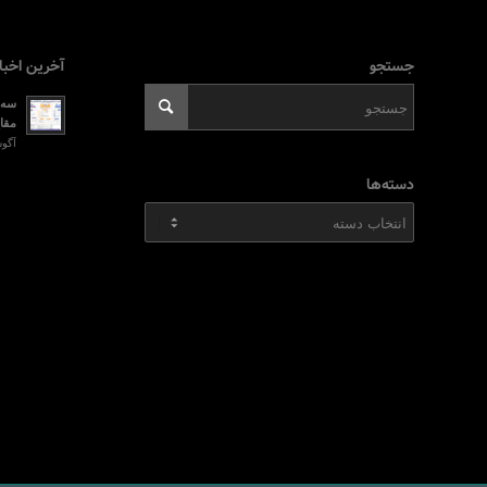
جستجو
آخرین اخبا
سه ر
مقای
آگوست 2, 026
دسته‌ها
دسته‌ها