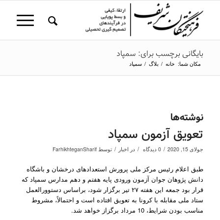
بایگانی برچسب برای: سمپاد
مکان شما:
خانه
/
بلاگ
/
سمپاد
نوشته‌ها
تعویق آزمون سمپاد
/
/
/
جولای 15, 2020
0 دیدگاه
در
اخبار
توسط
FarhikhteganSharif
طبق اعلام رئیس مرکز ملی پرورش استعدادهای درخشان و باشگاه
دانش پژوهان جوان آزمون ورودی پایه هفتم و دهم مدارس سمپاد که
قرار بود جمعه این هفته ۲۷ تیر برگزار شود، براساس دستوورالعمل
ستاد ملی مقابله با کرونا به تعویق افتاده است و احتمالاً، مشروط
مناسب بودن شرایط، 10 مرداد برگزاز خواهد شد.