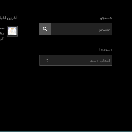
جستجو
آخرین اخبا
سه ر
مقای
آگوست 2, 026
دسته‌ها
دسته‌ها