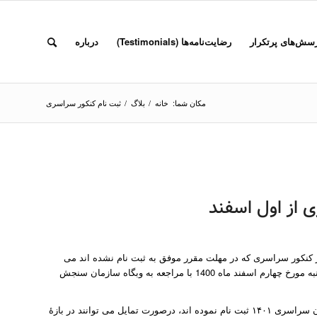
سش‌های پرتکرار
رضایت‌نامه‌ها (Testimonials)
درباره
مکان شما:
خانه
/
بلاگ
/
ثبت نام کنکور سراسری
 از اول اسفند
نکور سراسری که در مهلت مقرر موفق به ثبت نام نشده اند می
توانند از از روز یکشنبه مورخ اول اسفند 1400 تا روز چهارشنبه مورخ چهارم اسفند ماه 1400 با مراجعه به وبگاه سازمان سنجش
افزون بر این همچنین متقاضیانی که در مهلت مقرر در آزمون سراسری ۱۴۰۱ ثبت نام نموده اند، درصورت تمایل می توانند در بازۀ