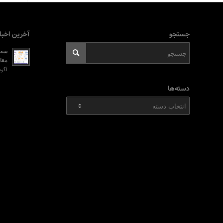
جستجو
آخرین اخبا
سه ر
مقای
آگوست 2, 026
دسته‌ها
دسته‌ها