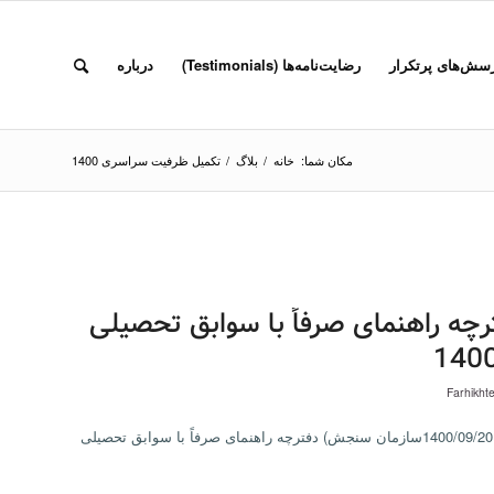
سش‌های پرتکرار
رضایت‌نامه‌ها (Testimonials)
درباره
مکان شما:
خانه
/
بلاگ
/
تکمیل ظرفیت سراسری 1400
ه راهنمای صرفاً با سوابق تحصیلی
Farhikht
دانلود جداول رشته محل های جدید (مندرج در اطلاعیۀ مورخ 1400/09/20سازمان سنجش) دفترچه راهنمای صرفاً با سوابق تحصیلی