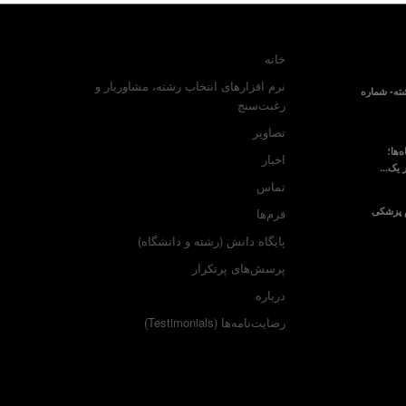
خانه
نرم افزارهای انتخاب رشته، مشاوریار و
ته- شماره
رغبت‌سنج
تصاویر
‌ها؛
اخبار
 یک...
تماس
م پزشکی
فرم‌ها
پایگاه دانش (رشته و دانشگاه)
پرسش‌های پرتکرار
درباره
رضایت‌نامه‌ها (Testimonials)