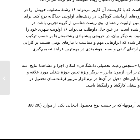
۲- در نرم‌افزار از طریق شیوۀ انتخاب رشتۀ تمام‌اولویتی امکان مناسبی تمهید شده است که با کاربست آن کاربر می‌تواند ۱۶ رشتۀ مطلوب خویش را در
های آزمایشی گوناگون در ردیف‌های اولویتی جداگانه درج کند. برای
مین اولویت رشته‌ای وی زیست‌شناسی از گروه تجربی باشد. در
قابلیت/ویژگی تمهید‌شده در برنامه نیز درج همین ترتیب در یک پنجره واحد امکان‌پذیر شده است. در عین حال داوطلب می‌تواند ۱۶ اولویت شهری خود را
شود. به دیگر بیان، در خروجی پیشنهادی رشته‌محل‌ها بر حسب ترکیب
 شده که ابزارهایی مهم و متناسب با نیازهای بومی هستند بر کارایی
 ارتقای کیفی و بسط هوشمندی در مهم‌ترین فرایند تصمیم‌گیری
 یا «سنجش رغبت تحصیلی دانشگاهی» امکان اجرا و مشاهدۀ نتایج سه
 این، آزمون مایرز – بریگز ویژۀ تعیین حوزۀ شغلی مورد علاقه و
معرفی 
ی‌های دخیل در آن‌ها در نرم‌افزار مزبور (رغبت‌نمای تحصیل در
و شغلی کارگشا و راهگشا باشد.
از نظر دور ندارید که نرم افزار سنجش رغبت تحصیلی دانشگاهی تا پایان سقف اجرای آزمونها- که بر حسب نوع محصول انتخابی یکی از موارد (30، 80،