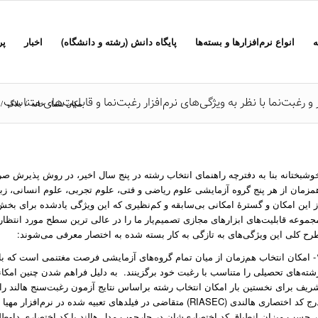
ه
انواع نرم‌افزارها و بسته‌ها
پایگاه دانش (رشته و دانشگاه)
اخبار
پر
 رغبت‌نما با نظر به ویژگی‌های نرم‌افزار رغبت‌نما و قابلیت‌های متناسب با
مکان شما:
خانه
/
بلاگ
/
وشبختانه بنا به دفترچه راهنمای انتخاب رشته در پنج سال اخیر، در روش پذیرش 
مزمان از هر پنج گروه آزمایشی علوم ریاضی و فتی، علوم تجربی، علوم انسانی، زب
ز این امکان و گسترۀ امکانی بی‌سابقه و کم‌نظیری که این ویژگی یادشده برای بخ
جموعه قابلیت‌های ابزارهای مجازی تصمیم‌یار ما را در عالی ترین سطح مورد انتظ
رح کلی این ویژگی‌های به تازگی به کار بسته شده به اختصار معرفی می‌شوند:
۱- امکان انتخاب هم‌زمان از میان تمام گروه‌های آزمایشی فرصت مغتنمی است که با 
شته‌های تحصیلی را متناسب با رغبت خود برگزینند. به دلیل فراهم شدن چنین امکانی
ریف برای نخستین بار امکان انتخاب رشته براساس نتایج آزمون رغبت‌سنج هالند را در
درج کد اختصاری هالندی (RIASEC) متقاضی در فیلدهای تعبیه شده 
ر حسب میزان انطباق کد اختصاری‌شان در چارچوب مدل هالند با کد اختصاری داوطلب