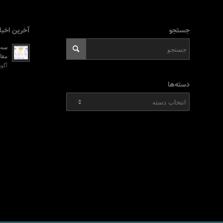
جستجو
آخرین اخبا
سه ر
مقای
آگوست 2, 026
دسته‌ها
دسته‌ها