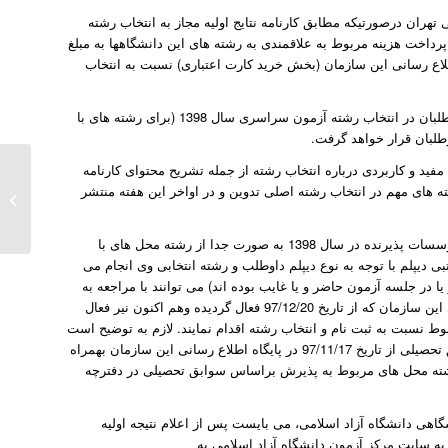
تهران درصورتیکه مطابق کارنامه نتایج اولیه مجاز به انتخاب رشته
پرداخت هزینه مربوط به علاقمندی به رشته های این دانشگاهها به مبلغ
 اطلاع رسانی این سازمان (بخش خرید کارت اعتباری) نسبت به انتخاب
سامانه انتخاب رشته مجازی این سازمان به منظور راهنمایی و کمک به داوطلبان در انتخاب رشته آزمون سراسری سال 1398 (برای رشته های با
طلبان قرار خواهد گرفت.
ب رشته آزمون سراسری سال 1398 شامل مطالب مفید و کاربردی درباره انتخاب رشته از جمله تشریح محتوای کارنامه
ته های مهم در انتخاب رشته اصلی تدوین و در اواخر این هفته منتشر
5- پذیرش در رشته محل های صرفاً براساس سوابق تحصیلی توسط دانشگاه ها و مؤسسات پذیرنده در سال 1398 به صورت جدا از رشته محل های با
ی دیپلم با توجه به نوع دیپلم داوطلب و رشته انتخابی وی انجام می
ا در جلسه آزمون حاضر و یا غایب بوده اند) می توانند با مراجعه به
سامانه پذیرش دانشجو صرفاً براساس سوابق تحصیلی مندرج در پایگاه اطلاع رسانی این سازمان که از تاریخ 97/12/20 فعال گردیده وهم اکنون نیر فعال
رچه راهنمای مربوط نسبت به ثبت نام و انتخاب رشته اقدام نمایند. لازم به توضیح است
دفترچه راهنمای ثبت نام و انتخاب رشته در رشته های پذیرش صرفاً بر اساس سوابق تحصیلی از تاریخ 97/11/17 در پایگاه اطلاع رسانی این سازمان بهمراه
درشته محل های مربوط به پذیرش براساس سوابق تحصیلی در دفترچه
شگاهی دانشگاه آزاد اسلامی، می بایست پس از اعلام نتیجه اولیه
زمون و دریافت کارنامه، برای اطلاع از زمان و نحوه انتخاب رشته از تاریخ 98/05/20 به سایت مرکز آزمون دانشگاه آزاد اسلامی به