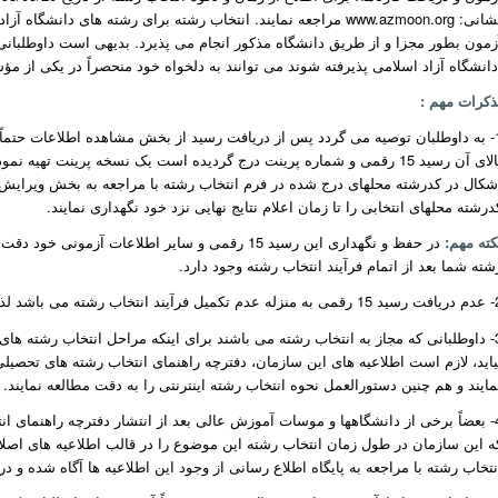
نی: www.azmoon.org
زمون بطور مجزا و از طریق دانشگاه مذکور انجام می پذیرد. بدیهی است داوطلبان
ذکرات مهم :
1- به داوطلبان توصیه می گردد پس از دریافت رسید از بخش مشاهده اطلاعات حتماً 
بالای آن رسید 15 رقمی و شماره پرینت درج گردیده است یک نسخه پرینت ته
شکال در کدرشته محلهای درج شده در فرم انتخاب رشته با مراجعه به بخش ویرایش 
درشته محلهای انتخابی را تا زمان اعلام نتایج نهایی نزد خود نگهداری نمایند.
کته مهم:
در حفظ و نگهداری این رسید 15 رقمی و سایر اطلاعا
شته شما بعد از اتمام فرآیند انتخاب رشته وجود دارد.
 داوطلبان دقت لازم را در دریافت این رسید داشته باشند.
3- داوطلبانی که مجاز به انتخاب رشته می باشند برای اینکه مراحل انتخاب رشته های
یاید، لازم است اطلاعیه های این سازمان، دفترچه راهنمای انتخاب رشته های ت
مایند و هم چنین دستورالعمل نحوه انتخاب رشته اینترنتی را به دقت مطالعه نمایند.
4- بعضاً برخی از دانشگاهها و موسات آموزش عالی بعد از انتشار دفترچه راهنمای ا
ه این سازمان در طول زمان انتخاب رشته این موضوع را در قالب اطلاعیه های اصلاح
نتخاب رشته با مراجعه به پایگاه اطلاع رسانی از وجود این اطلاعیه ها آگاه شده و د