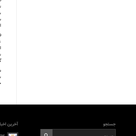
تاریخ
ا
ع
گ
ن
خ
جستجو
آخرین اخبا
سه ر