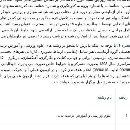
ماره شناسنامه یا شماره پرونده، کدرهگیری و شماره شناسنامه، کدرشته محلهای تح
روه های آزمایشی مجاز در دوره های مختلف روزانه، شبانه، مجازی و پردیس خودگر
انشگاه پیام نور ثبت نموده و نسبت به تکمیل فرم مذکور در مدت زمانی که در نظر 
های انتخابی توسط داوطلب، شماره 15 رقمی توسط سیستم به 
امل مراحل و ارسال اطلاعات در یک صفحه مجزا ارائه می شود. داوطلبان بایستی تو
ده می شود. ضمناً پس از انتخاب رشته و دریافت رسید 15 رقمی نیز داوطلبان می توانند فرم انتخاب رشته خود را تصحیح و یا ویرایش نمایند.
بصره 1:
با توجه به اینکه پذیرش دانشجو در رشته های علوم ورزشی و آموزش تربی
حصیلی گروه آزمایشی هنر شامل (نقاشی، ارتباط تصویری، کاردانی هنرهای تجسمی
جسمه سازی، موسیقی ایرانی و جهانی، کتابت و نگارگری، آهنگسازی، بازیگری – 
سراسری سال 1398 بصورت متمرکز و با شرایط خاص صورت می پذیرد، داوطل
شته، این رشته ها را در هر اولویتی که علاقه دارند، قرار دهند. آزمون عملی برای
موده اند به شرح ذیل برگزار شده و یا خواهد شد.
ردیف
نام رشته
1
علوم ورزشی و آموزش تربیت بدنی