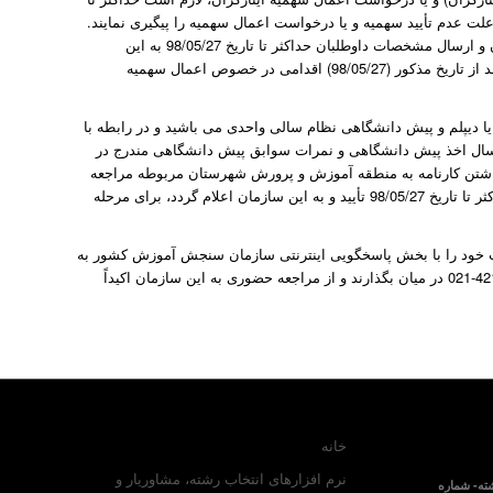
لت عدم تأیید سهمیه و یا درخواست اعمال سهمیه را پیگیری نمایند.
بدیهی است در صورت تأیید نهایی سهمیه آنان توسط ستاد کل ارگان ذیربط در تهران و ارسال مشخصات داوطلبان حداکثر تا تاریخ 98/05/27 به این
سازمان، سهمیه آنان برای مرحله گزینش نهایی اعمال خواهد شد در غیر اینصورت بعد از تاریخ مذکور (98/05/27) اقدامی در خصوص اعمال سهمیه
چه مشمول اعمال سوابق تحصیلی دیپلم نظام آموزشی جدید (نظام 3-3-6) و یا دیپلم و پیش دانشگاهی نظام سالی واحدی می باشید و در رابطه با
 سال اخذ پیش دانشگاهی و نمرات سوابق پیش دانشگاهی مندرج در
مشاهده نمودید لازم است حداکثر تا تاریخ 98/05/22 با همراه داشتن کارنامه به منطقه آموزش و پرورش شهرستان مربوطه مراجعه
نمائید بدیهی است مواردی که از طرف مرکز سنجش وزارت آموزش و پرورش و حداکثر تا تاریخ 98/05/27 تأیید و به این سازمان اعلام گردد، برای مرحله
م می توانند حداکثر تا تاریخ 98/05/24 سؤال یا سؤالات خود را با بخش پاسخگویی اینترنتی سازمان سنجش آموزش کشور به
یا با تماس تلفنی در ساعات اداری با شماره تلفن های 42163-021 در میان بگذارند و از مراجعه حضوری به این سازمان اکیداً
خانه
نرم افزارهای انتخاب رشته، مشاوریار و
ته- شماره