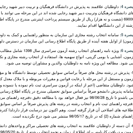
بصره 4:
داوطلبان علاقمند به پذیرش در دانشگاه فرهنگیان و تربیت دبیر شهید رجایی 
ای دانشگاه فرهنگیان وتربیت دبیر شهید رجایی شده اند در این مرحله می توانند با 
69000 (شصت و نه هزار) ریال از طریق سیستم پرداخت اینترنتی مندرج در پایگاه
شته از این دانشگاهها اقدام نمایند.
بصره 5:
زمون) از اوایل هفته آینده از طریق پایگاه اطلاع رسانی این سازمان در دسترس داو
بصره 6:
ویژه نامه راهنمای انتخا
زمون، آشنایی با بومی گزینی، انواع سهمیه ها، استفاده از انتخاب رشته مجازی و نک
ی شود. مطالعه این ویژه نامه به داوطلبان، والدین و مشاوران توصیه می شود.
زمون و مستقل از این مرحله با رعایت قوانین و مقررات مربوطه و با ملاک معدل کتب
ود. داوطلبان متقاضی (اعم از اینکه در آزمون سراسری ثبت نام نموده یا ننموده و ی
می باشدو تا تاریخ 98/06/28 نیز فعال خواهد بود با مطالعه دقیق دفت
طلاعیه های اصلاحی آن قرار گرفته است. وهم اکنون نیز درسایت قرار داردلذا ک
مای شماره (2) که در تاریخ 98/05/17 منتشر می شود درج نگردیده است.
6- آن دسته از داوطلبان علاقمند به انتخاب رشته های تحصیلی مراکز و واحدهای دان
آ