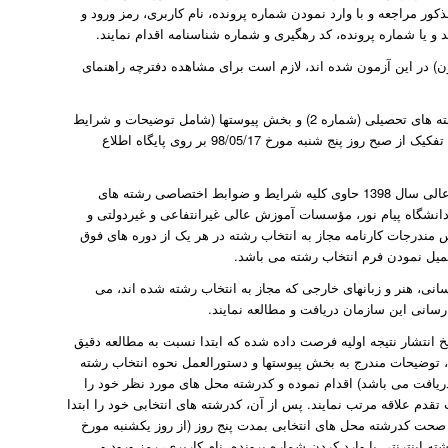
ذکور مراجعه و با وارد نمودن شماره پرونده، نام کاربری، رمز ورود و
و یا شماره پرونده، کد رهگیری و شماره شناسنامه اقدام نمایند.
ون) در این آزمون شده اند، لازم است برای مشاهده دفترچه راهنمای
1- مراجعه به پایگاه اطلاع رسانی این سازمان و مشاهده دفترچه راهنمای انتخاب رشته های تحصیلی (شماره 2) و بخش پیوستها (شامل توضیحات و شرایط
و ضوابط دانشگاه ها و مؤسسات آموزش عالی)، هر یک از گروه های آزمایشی که به تفکیک از صبح روز پنج شنبه مورخ 98/05/17 بر روی پایگاه اطلاع
2- دفترچه راهنمای انتخاب رشته های تحصیلی برای دانشگاه ها و مؤسسات آموزش عالی سال 1398 حاوی کلیه شرایط و ضوابط اختصاصی رشته های
دانشگاه پیام نور، مؤسسات آموزش عالی غیرانتفاعی و غیردولتی و
مندرجات کارنامه مجاز به انتخاب رشته در هر یک از دوره های فوق
کمیل نمودن فرم انتخاب رشته می باشد.
انی، هنر و زبانهای خارجی که مجاز به انتخاب رشته شده اند، می
رسانی این سازمان دریافت و مطالعه نمایند.
ان مجاز به انتخاب رشته های تحصیلی آزمون سراسری سال 1398 از تاریخ انتشار نتیجه اولیه فرصت داده شده که ابتدا نسبت به مطالعه دقیق
لی (دفترچه شماره 2) گروه آزمایشی مربوط، توضیحات مندرج به بخش پیوستها و دستورالعمل نحوه انتخاب رشته
 دریافت می باشد) اقدام نموده و کدرشته محل های مورد نظر خود را
تقدم علاقه مرتب نمایند. پس از آن، کدرشته های انتخابی خود را ابتدا
صحت کدرشته محل های انتخابی بمدت پنج روز (از روز یکشنبه مورخ
ستورالعمل نحوه انتخاب رشته اینترنتی با وارد کردن شماره پرونده، نام کاربری، رمز ورود و