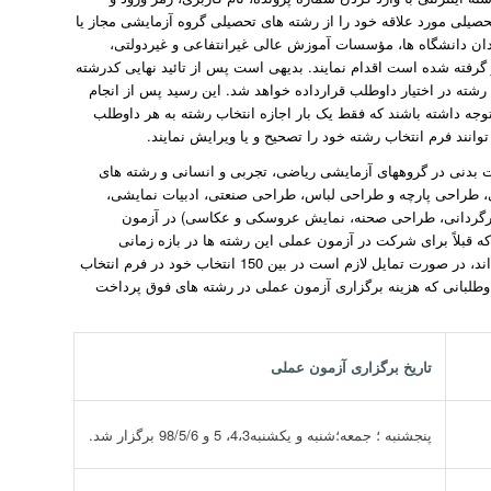
صیلی مورد علاقه خود را از رشته های تحصیلی گروه آزمایشی مجاز یا
دان دانشگاه ها، مؤسسات آموزش عالی غیرانتفاعی و غیردولتی،
گرفته شده است اقدام نمایند. بدیهی است پس از تائید نهایی کدرشته
عنوان رسید انتخاب رشته در اختیار داوطلب قرارداده خواهد شد. این رسید پس از انجام
جه داشته باشند که فقط یک بار اجازه انتخاب رشته به هر داوطلب
ت بدنی در گروههای آزمایشی ریاضی، تجربی و انسانی و رشته های
، طراحی پارچه و طراحی لباس، طراحی صنعتی، ادبیات نمایشی،
کارگردانی، طراحی صحنه، نمایش عروسکی و عکاسی) در آزمون
بانی که قبلاً برای شرکت در آزمون عملی این رشته ها در بازه زمانی
(9/4/98 لغایت 98/04/18) اعلام علاقمندی کرده و در آزمون عملی آنها شرکت نموده اند، در صورت تمایل لازم است در بین 150 انتخاب خود در فرم انتخاب
 داوطلبانی که هزینه برگزاری آزمون عملی در رشته های فوق پرداخت
تاریخ برگزاری آزمون عملی
پنجشنبه ؛ جمعه؛شنبه و یکشنبه4،3، 5 و 98/5/6 برگزار شد.