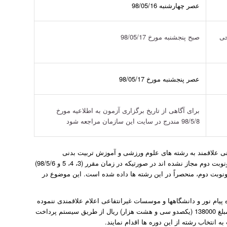
عصر چهارشنبه 98/05/16
حی
صبح پنجشنبه مورخ 98/05/17
عصر پنجشنبه مورخ 98/05/17
برای آگاهی از تاریخ برگزاری آزمون به اطلاعیه مورخ
98/5/8 مندرج در سایت این سازمان مراجعه شود
نی علاقمند به رشته های علوم ورزشی و آموزش تربیت بدنی
وم مجاز نشده اند در صورتیکه در زمان مقرر (3، 4، 5 و
98/5/6
)
ونوبت دوم، منحصراً در این رشته ها داده شده است. این موضوع در
 پیام نور و دانشگاهها و موسسات غیرانتفاعی اعلام علاقمندی ننموده
اند در این مرحله می توانند با پرداخت هزینه مربوط به علاقمندی به این دوره ها به مبلغ 138000 (یکصدو سی و هشت هزار) ریال از طریق سیستم پرداخت
 انتخاب رشته از این دوره ها اقدام نمایند.