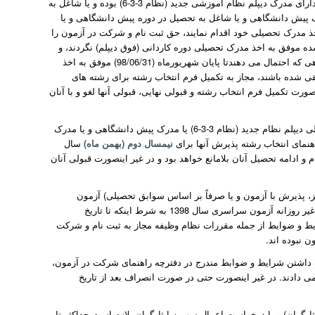
5- بر اساس ضوابط آزمون سراسری سال 1398، منحصراً آن دسته از داوطلبانی که دارای مدرک دیپلم نظام آموزشی جدید (نظام 3-3-6) بوده و یا شاغل به
ک پیش دانشگاهی و یا شاغل به تحصیل در دوره پیش دانشگاهی و یا
ق دیپلم) بوده اند، و یا حداکثر تا تاریخ 98/06/31 نسبت به اخذ مدرک تحصیلی خود اقدام نمایند، حق ثبت نام و شرکت در آزمون را
شده موفق به اخذ مدرک تحصیلی دوره کاردانی (فوق دیپلم) نگردند، و
همچنین آن دسته از داوطلبان نظام جدید 3-3-6 و یا دانش آموزان دوره پیش دانشگاهی که احتمال می دهندتا پایان شهریورماه (98/06/31) موفق به اخذ
ی شده باشند، مجاز به تکمیل فرم انتخاب رشته برای رشته های
(مهرماه) سال تحصیلی 99-1398، نمی باشند و در صورت تکمیل فرم انتخاب رشته و قبولی نهایی، قبولی آنها لغو و با آنان
آن دسته از داوطلبانی که تا تاریخ مقرر (98/06/31) موفق به اخذ مدرک تحصیلی دیپلم نظام جدید (نظام 3-3-6) یا مدرک پیش دانشگاهی و یا مدرک
هنمای انتخاب رشته پذیرش آنها برای
نیمسال دوم (بهمن ماه)
سال
1 باشد، به شرط اخذ مدرک تحصیلی حداکثر تا تاریخ 98/11/30 ثبت نام و ادامه تحصیل آنان بلامانع خواهد بود و در غیر اینصورت قبولی آنان
کز، پذیرش با آزمون و یا صرفاً بر اساس سوابق تحصیلی) آزمون
سراسری سال 1397، منحصراً برای شرکت در گزینش رشته های تحصیلی، دوره های غیر روزانه آزمون سراسری سال 1398 به شرط اینکه تا تاریخ
شرایط و ضوابط از جمله مقررات نظام وظیفه مجاز به ثبت نام و شرکت
 داشتن شرایط و ضوابط مندرج در دفترچه راهنمای شرکت در آزمون،
اند، انصراف می دادند. در غیر اینصورت حتی در صورت انصراف بعد از تاریخ
رگران) و یا درخواست اعمال سهمیه ایثارگران، لازم است حداکثر تا