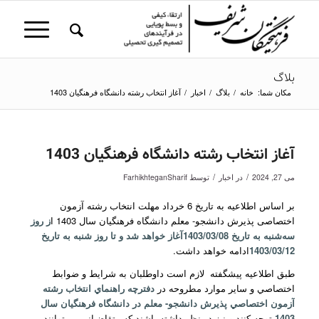
بلاگ
مکان شما:
خانه
/
بلاگ
/
اخبار
/
آغاز انتخاب رشته دانشگاه فرهنگیان 1403
آغاز انتخاب رشته دانشگاه فرهنگیان 1403
/
/
می 27, 2024
در
اخبار
توسط
FarhikhteganSharif
بر اساس اطلاعیه به تاریخ 6 خرداد مهلت انتخاب رشته آزمون
اختصاصی پذیرش دانشجو- معلم دانشگاه فرهنگیان سال 1403 ا
ز روز
سه‌شنبه به تاریخ 1403/03/08آغاز خواهد شد و تا روز شنبه به تاریخ
1403/03/12
ادامه خواهد داشت.
طبق اطلاعیه پیشگفته لازم است داوطلبان به شرايط و ضوابط
اختصاصي و ساير موارد مطروحه در
دفترچه راهنماي انتخاب رشته
آزمون اختصاصي پذيرش دانشجو- معلم در دانشگاه فرهنگيان سال
1403
توجه کنند و نیز در نظر داشته باشند که متقاضياني مي‌توانند