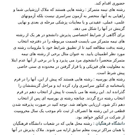
حضوری اقدام کند.
رشته های نیمه متمرکز : رشته هایی هستند که ملاک ارزشیابی شما و
راهیابی به آنها، منحصر به آزمون سراسری نیست بلکه آزمونهای
علمی، عملی، عقیدتی و یا معاینات پزشکی مرحله ی بعدی و نهایی
گزینش در آنها را شکل می دهد.
برای آگاهی از شرایط اختصاصی پذیرش دانشجو در هر یک از رشته
های نیمه متمرکز می بایست قسمت مربوطه را در دفترچه انتخاب
رشته بدقت مطالعه کنید تا از تطبیق شرایط خود با ملزومات رشته ی
مورد نظر اطمینان یابید. به عنوان مثال برخی از رشته های نیمه
متمرکز منحصراً دانشجوی مرد می پذیرد و یا در برخی از آنها عدم ابتلا
به معلولیت های فیزیکی و یا قرار گرفتن در محدوده ی سنی خاصی
پیش شرط است.
رشته های بورسیه : رشته هایی هستند که پیش از این، آنها را در فرم
پاسخنامه ی کنکور سراسری وارد کرده اید و مراحل گزینششان را
گذرانده اید. این رشته ها می بایست تا پیش از انتخاب دهم در فرم
انتخاب رشته درج گردند. چنانچه رشته ی بورسیه ای پس از انتخاب
دهم ذکر شود، ارزیابی نخواهد شد. توجه کنید در صورت پذیرفته شدن
قطعی در این رشته ها انصراف از ثبت نام موجب یک سال محرومیت
از شرکت در کنکور خواهد بود.
دانشگاه فرهنگیان :
رشته محل هایی که در شعبات دانشگاه فرهنگیان
یا همان مراکز تربیت معلم سابق ارایه می شوند. ملاک پذیرش در آنها