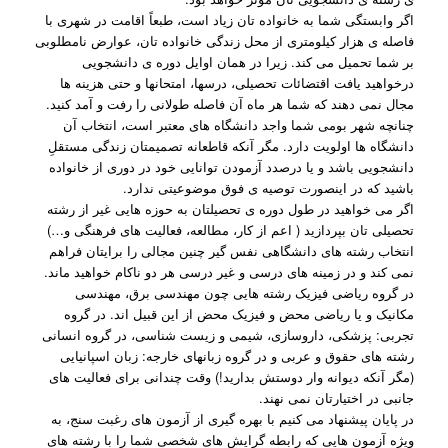
اگر وابستگی شما به خانواده تان زیاد است، طبعاً اقامت در شهری با
فاصله ی هزار کیلومتری از محل زندگی خانواده تان، عوارض نامطلوبی
بر شما تحمیل می کند. زیرا در همان اوایل دوره ی دانشجویی
درخواهید یافت اقتضائات تحصیلی، درسها، امتحانها و حتی هزینه ها
مجال نمی دهند که شما هر ماه آن فاصله طولانی را رفت و آمد کنید.
چنانچه شهر بومی شما واجد دانشگاه های معتبر است، انتخاب آن
دانشگاه ها اولویت دارد. مگر آنکه قاطعانه تصمیمتان زندگی مستقلِ
دانشجویی باشد و یا درصدد آزمودن توانایی خود در دوری از خانواده
باشید که در اینصورت توصیه ی فوق موضوعیتی ندارد.
اگر می خواهید در طول دوره ی تحصیلتان به حوزه هایی غیر از رشته
تحصیلی تان بپردازید ( اعم از کار، مطالعه، فعالیت های فرهنگی و…)
انتخاب رشته های دانشگاهی نفس گیر چنین مجالی را برایتان فراهم
نمی کند و در زمینه های درسی و غیر درسی هر دو ناکام خواهید ماند.
در گروه ریاضی فیزیک رشته هایی چون مهندسی برق، مهندسی
مکانیک و یا ریاضی محض و فیزیک محض از این قبیل اند. در گروه
تجربی: پزشکی، داروسازی، شیمی و زیست شناسی، در گروه انسانی
رشته های حقوق و عربی و در گروه زبانهای خارجه: زبان اسپانیایی
(مگر آنکه دیوانه وار دوستش بدارید!) وقت چندانی برای فعالیت های
جانبی در اختیارتان نمی نهند.
در پایان پیشنهاد می کنیم با بهره گیری از آزمون های رغبت سنج، به
ویژه آزمون هایی که رابطه گرایش های شخصی شما را با رشته های