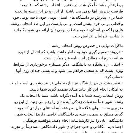
پرطرفدارِ مشخصاً ذکر شده در دفترچه انتخاب رشته که ۶۰ درصد
ظرفیت پذیرش آنها بومی می باشد(. از این رو در این رشته ها بخت
شما برای پذیرش در دانشگاه های استان بومی خود، ناحیه بومی خود
و قطب بومی خود بیشتر است. و می بایست در این صد انتخاب، رشته
هایی را که در استان، ناحیه و قطب بومی تان ارائه می شود بگنجانید
تا شانس قبولیتان افزایش یابد.
تذکرات نهایی در خصوص روش انتخاب رشته :
• درروند تصمیم گیری خود به خاطر داشته باشید که انتقال از دوره
شبانه به روزانه مطابق آیین نامه غیر ممکن است.
• انتقال از دانشگاه به دانشگاهی دیگر مستلزم برخورداری از شرایط
ویژه ایست که به سختی فراهم می شود و نبایستی چندان روی آنها
حساب کرد.
• تغییر رشته درون دانشگاه نیز نیازمند طی فرآیند دشواری است. امید
به امکان انجام این کار نباید مبنای تصمیم گیری شما باشد.
روش انتخاب رشته شما باید آینده‌نگرانه باشد. شما با انتخاب یک
رشته- شهر عماً مختصات زندگی آینده تان را رقم می زنید. از این رو
ضروری ست سوای علاقه تان به رشته (به استثنای مواردی که جهت
گیری مطلق به سمت رشته ی دانشگاهی خاصی دارید) انتخاب شهر
دانشگاهی تان را نیز کارشناسانه انجام دهید. موقعیت فرهنگی،
اجتماعی، امکاناتی و حتی جغرافیای شهر دانشگاهی مستقیماً بر تجربه
ی رشته ی دانشجویی تان موثر خواهد بود.