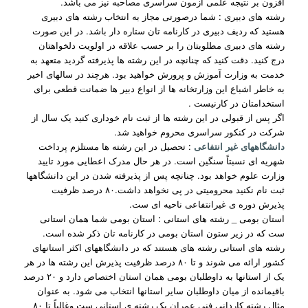
افزون بر نتیجه علمی آزمون سراسری مصاحبه نیز می باشد.
رشته های دبیری : شما درصورتی مجاز به انتخاب رشته های دبیری
هستید که ردیف دبیری در کارنامه تان ستاره دار باشد. در این صورت
رشته های دبیری مطلوبتان را بر حسب علاقه در اولویت دلخواهتان
درج کنید. دقت کنید که چنانچه در این رشته ها پذیرفته گردید متعهد به
خدمت به وزارت آموزش و پرورش خواهید بود. هرچند در سالهای اخیر
به خاطر اشباع این وزارتخانه ها از انواع دبیر ها ضمانت قطعی برای
استخدامتان در کارنیست .
اگر پس از قبولی در این رشته ها از ثبت نام خوداری کنید یک سال از
شرکت در کنکور سراسری محروم خواهید شد.
دانشگاههای غیر انتفاعی
: تحصیل در این رشته ها مستلزم پرداخت
شهریه ای نسبتاً سنگین است. در هر حال مدرک اعطایی مورد تایید
وزارت علوم خواهد بود. چنانچه پس از پذیرفته شدن در این دانشگاهها
ثبت نام نکنید محرومیتی در پی نخواهد داشت.۸۰ درصد ظرفیت
پذیرش دوره ی غیرانتفاعی ناحیه ای ست.
استان بومی _ رشته های استانی : استان بومی شما همان استانی
ست که در زیر ستون استان بومی در کارنامه تان ذکر شده است.
رشته های استانی رشته های هستند که در دانشگاههای اکثر استانهای
کشور ارائه می شوند و تا ۸۰ درصد ظرفیت پذیرش این رشته ها در هر
یک از استانها به داوطلبان بومی همان استان اختصاص دارد و ۲۰ درصد
باقیمانده از میان داوطلبان سایر استانها انتخاب می شود. به عنوان
مثال رشته کاردانی فنی عمران یک رشته ی استانی ست وغالباً تا ۸۰