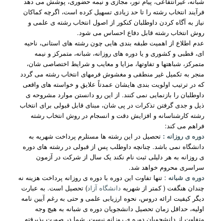
شبانه، غیرانتفاعی، پیام نور، مجازی و نیمه حضوری، پوشش می دهد
فرآیند انتخاب رشته را تا حد زیادی تسهیل کرده است، اگرچه کماکان
نیاز به آگاه کردن داوطلبان کنکور از اصول انتخاب رشته ی علمی و
روش انتخاب رشته قابل دفاع احساس می شود.
عدم اطلاع از اهمیت طبقه بندی هایی چون رشته های استانی، ناحیه
ای، قطبی و کشوری و یا دوره های روزانه، شبانه، متمرکز و نیمه
متمرکز، شباهتها و تفاوتها، مزایا و معایب و شرایط اختصاصی شان،
منجر به تکمیل غیر منطقی و مغشوش فرمهای انتخاب رشته می گردد
که در ترتیب اولویت بندی هایشان عمدتاً علایق و خواسته های واقعی
داوطلبان را بازنمایی نمی کنند. از این رو دانستن موارد مشروحه ی
ذیل و جدی گرفتن تذکرات در پی شان، مبنای قابل قبولی برای انتخاب
رشته کارشناسانه و افزایش دقت و انسجام در روش انتخاب رشته
فراهم می کند:
دوره ی روزانه :
تحصیل در این رشته ها مستلرم پرداخت شهریه به
دانشگاه نمی باشد. چنانچه داوطلب پس از قبولی در رشته های دوره
ی روزانه به هر دلیلی ثبت نام نکند یک سال از شرکت در آزمون
سراسری محروم خواهد شد.
دوره ی شبانه
: تنها تفاوت این دوره با دوره ی روزانه پرداخت هزینه نه
چندان هنگفت ( کمتر از شهریه
دانشگاه آزاد
) تحصیل است. به عبارت
دیگر کیفیت ارائه دروس، نحوه ارزیابی علمی و حتی به رغم آیین نامه
اولیه، حداقل زمان تحصیل دانشجویان دوره ی شبانه به هیچ وجه
متفاوت از دانشجویان دوره ی روزانه نیست. شما در صورت پذیرفته