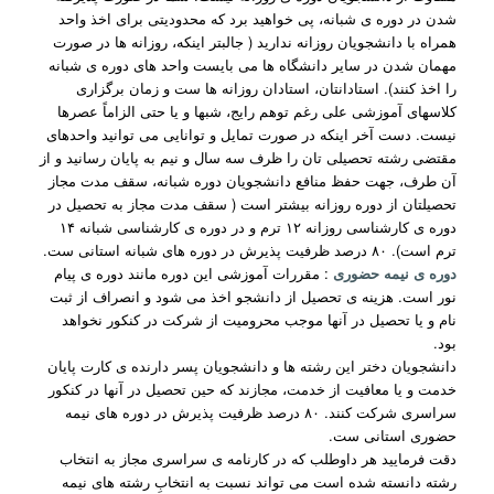
شدن در دوره ی شبانه، پی خواهید برد که محدودیتی برای اخذ واحد
همراه با دانشجویان روزانه ندارید ( جالبتر اینکه، روزانه ها در صورت
مهمان شدن در سایر دانشگاه ها می بایست واحد های دوره ی شبانه
را اخذ کنند). استادانتان، استادان روزانه ها ست و زمان برگزاری
کلاسهای آموزشی علی رغم توهم رایج، شبها و یا حتی الزاماً عصرها
نیست. دست آخر اینکه در صورت تمایل و توانایی می توانید واحدهای
مقتضی رشته تحصیلی تان را ظرف سه سال و نیم به پایان رسانید و از
آن طرف، جهت حفظ منافع دانشجویان دوره شبانه، سقف مدت مجاز
تحصیلتان از دوره روزانه بیشتر است ( سقف مدت مجاز به تحصیل در
دوره ی کارشناسی روزانه ۱۲ ترم و در دوره ی کارشناسی شبانه ۱۴
ترم است). ۸۰ درصد ظرفیت پذیرش در دوره های شبانه استانی ست.
دوره ی نیمه حضوری
: مقررات آموزشی این دوره مانند دوره ی پیام
نور است. هزینه ی تحصیل از دانشجو اخذ می شود و انصراف از ثبت
نام و یا تحصیل در آنها موجب محرومیت از شرکت در کنکور نخواهد
بود.
دانشجویان دختر این رشته ها و دانشجویان پسر دارنده ی کارت پایان
خدمت و یا معافیت از خدمت، مجازند که حین تحصیل در آنها در کنکور
سراسری شرکت کنند. ۸۰ درصد ظرفیت پذیرش در دوره های نیمه
حضوری استانی ست.
دقت فرمایید هر داوطلب که در کارنامه ی سراسری مجاز به انتخاب
رشته دانسته شده است می تواند نسبت به انتخابِ رشته های نیمه