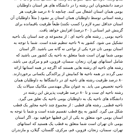
درصد دانشجویان این رشته را در دانشگاه های هر استان داوطلبان
بومی همان استان اشغال می کنند. چنانچه تا۸۰ درصد ظرفیت هر
رشته استانی توسط داوطلبان همان استان پر نشود ( مثلاً داوطلبان آن
استان حداقل نمره لازم را کسب نکنند) طبعاً ظرفیت باقیمانده برای
گزینش غیر استانی ( ۲۰ درصد) افزایش خواهد یافت.
ناحیه بومی _ رشته های ناحیه ای : از مجموعه ی چند استان یک ناحیه
تشکیل می شود. کشور به ۹ ناحیه تنظیم شده است. شما با توجه به
استان بومی تان جزء یکی از نواحی نه گانه می باشید. اگر استان
بومی شما تهران است شما متعلق به ناحیه یک کشور می باشید که
شامل استانهای تهران، زنجان، سمنان، قزوین، قم و مرکزی می باشد.
رشته های ناحیه ای رشته هایی هستند که اگرچه در همه استانها ارائه
نمی گردند در همه ناحیه ها کمابیش از پراکندگی یکسانی برخوردارند.
۸۰ درصد ظرفیت رشته های ناحیه ای در دانشگاها به داوطلبان همان
ناحیه تخصیص می یابد. به عنوان مثال مهندسی مکانیک سیالات یک
رشته ناحیه ای ست و تا ۸۰ درصد ظرفیت پذیرش این رشته در
دانشگاه های ناحیه یک به داوطلبان بومی ناحیه یک تعلق می گیرد.
ناحیه قطبی_ رشته های قطبی : از مجموع چند ناحیه مجاور یک قطب
شکل می گیرد. کشور به پنج قطب تقسیم شده است و شما با توجه به
استان بومی خود متعلق به یکی از این قطبها خواهید بود. اگر استان
بومی تان تهران است شما متعلق به قطب یک هستید که استانهای
تهران، سمنان، زنجان، قزوین، قم، مرکزی، گلستان، گیلان، و مازندران