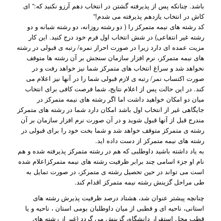
باشد. چنانکه پس از پذیرفته گشتن در انتخاب دهم آرزو نکنید که:” ای
کاش در انتخاب یازدهم پذیرفته می شدم!”
کد رشته های نیمه متمرکز را ( دو رشته روزانه، دو رشته شبانه و دو
رشته غیر انتفاعی) در شش انتخاب اول فرم خود درج کنید. این کار
مزیت عمده ای دارد زیرا در صورت احراز نمره/ رتبه ی قبولی در رشته
های نیمه متمرکز، نرم افزار سازمان سنجش بر آن رشته ها متوقف
نخواهد شد و سراغ انتخاب های متمرکز شما نیز خواهد رفت و در
صورت اکتساب نمر/ رتبه ی لازم قبولی شما را در آنها نیز اعلام می
کند. در این حالت پس از اعلام نتایج، شما فرصت کافی برای انتخاب
میان دو امکان خواهید داشت اما اگر رشته های نیمه متمرکز در
جایگاهی غیر از انتخاب اول باشد امکان دارد شما در رشته های متمرکز
مندرج قبل از آنها قبول شوید و در آن صورت نرم افزار سازمان بر آن
رشته ی متمرکز متوقف خواهد شد و شما بخت خود را برای قبولی در
رشته های نیمه متمرکز از دست داده اید.
به یاد داشته باشید داوطلبی که هم در رشته متمرکز پذیرفته شده و هم
نام او جزء اسامی چند برابر ظرفیت رشته های نیمه متمرکزاعلام شده
است می تواند در حین تحصیل رشته ی متمرکز، در صورت تمایل به
طی مراحل گزینش رشته نیمه متمرکز اقدام کند.
چنانچه پیشتر عنوان شد، هشتاد درصد ظرفیت پذیرش رشته های
استانی، ناحیه ای و قطبی از میان داوطلبان بومی استان ، ناحیه و یا
قطب محل استقرار دانشگاه، گزینش می گردد (غیر از رشته های