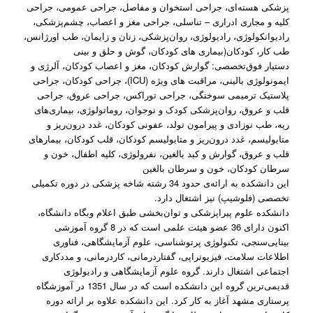
پزشکی هسته‌ای، جراحی استخوان و مفاصل، جراحی عمومی، جراحی
کلیه و مجاری ادراری – تناسلی، جراحی مغز و اعصاب، چشم‌پزشکی،
رادیوانکولوژی، رادیولوژی، روان‌پزشکی، زنان و زایمان، طب اورژانس،
طب کار، کودکان(بیماری های کودکان، گوش و حلق و بینی
دستیار فوق‌تخصصی: گوارش کودکان، مغز و اعصاب کودکان، آلرژی و
ایمونولوژی بالینی، مراقبت های ویژه (ICU)، جراحی کودکان، جراحی
پلاستیک ترمیمی سوختگی، جراحی توراکس، جراحی عروق، جراحی
قلب و عروق، روان‌پزشکی کودک و نوجوان، روماتولوژی، بیماری‌های
ریه، طب نوزادی و پیرامون تولد، عفونی کودکان، غدد درون‌ریز و
متابولیسم، غدد درون‌ریز و متابولیسم کودکان، قلب کودکان، بیمار‌های
قلب و عروق، گوارش و کبد بالغین، نفرولوژی، کلیه اطفال، خون و
سرطان کودکان، خون و سرطان بالغین
این دانشکده به ارائه‌ی حدود 34 رشته شاخه پزشکی در دوره تکمیلی
تخصصی (فلوشیپ) نیز اشتغال دارد.
دانشکده علوم پیراپزشکی و توان‌بخشی طبق اعلام وبگاه دانشگاه،
اکنون دارای 36 عضو هیئت علمی است که در 8 گروه آموزشی
بینایی‌سنجی، تکنولوژی پرتوشناسی، علوم آزمایشگاهی، فناوری
اطلاعات سلامت، فیزیوتراپی، گفتاردرمانی، کاردرمانی، و مددکاری
اجتماعی اشتغال دارند. گروه علوم آزمایشگاهی و رادیولوژی
قدیمی‌ترین گروه این دانشکده است که در سال 1351 در آموزشگاه
پرستاری مشهد آغاز به کار کرد. این دانشکده علاوه بر ارائه دوره