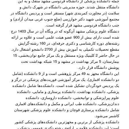
جمله دانشکده پزشکی از دانشگاه فردوسی مشهد منفک و به این
دانشگاه منتقل شدند. حوزه مدیریتی دانشگاه در شهرک دانش و
سلامت (در مجاورت کمربندی شهر) مستقر است و پردیس دانشگاه در
مجتمع آموزشی شهید دکتر خوارزمی (ضلع جنوب غربی میدان آزادی) و
جنب دانشگاه فردوسی مشهد قرار گرفته است.
دنشگاه علوم پزشکی مشهد آن‌گونه که در وبگاه آن در سال 1403 درج
شده است دارای بیش از 900 عضو هیئت علمی است و علاوه بر ارائه
رشته‌های دوره کارشناسی و دکتری حرفه‌ای، در 160 رشته-گرایش
مقطع تحصیلات تکمیلی به آموزش بیش از 2700 دانشجو اشتغال دارد.
در حال حاضر 2 کلینیک ویژه مستقل و یک مرکز جامع توان‌بخشی، 15
بیمارستان، 5 مرکز بهداشت در مشهد و 15 شبکه بهداشت تحت
پوشش دانشگاه قرار دارد.
این دانشگاه مجهز به 49 مرکز پژوهشی است و از 9 دانشکده (شامل
دو دانشکده اقماری)، یک مرکز آموزشی فوریت‌های پزشکی در درگز و
یک پردیس خودگردان تشکیل شده است. دانشکده‌ها شامل دانشکده
پزشکی، دانشکده بهداشت، دانشکده پرستاری و مامایی، دانشکده
علوم پیراپزشکی و توانبخشی، دانشکده داروسازی، دانشکده
دندان‌پزشکی، دانشکده طب ایرانی و مکمل و دانشکده‌های اقماری
شامل دانشکده پرستاری قوچان و دانشکده علوم پزشکی شهرستان
کاشمر می‌شود.
دانشکده پزشکی از برترین و مجهزترین دانشکده‌های پزشکی کشور
است؛ این دانشکده علاوه بر ارائه‌ی رشته دکتری عمومی پزشکی،