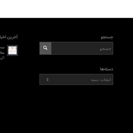
جستجو
آخرین اخبا
سه ر
مقای
آگوست 2, 026
دسته‌ها
دسته‌ها