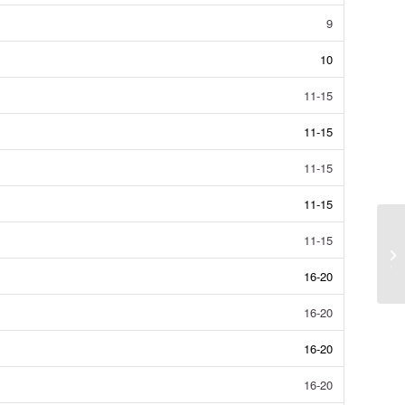
9
10
11-15
11-15
11-15
11-15
11-15
۳۰ دانشگاه‌ جامع برتر بر‌اساس آخرین
رتبه‌بندی (96-97-ISC)...
16-20
16-20
16-20
16-20