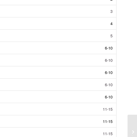
3
4
5
6-10
6-10
6-10
6-10
6-10
11-15
11-15
دانشگاه‌‌های هنر برتر بر‌اساس آخرین
11-15
رتبه‌بندی (96-97-ISC)...