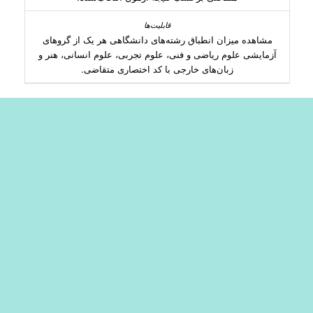
مشاهده میزان انطباق رشته‌های دانشگاهی هر یک از گرو‌های
آزمایشی علوم ریاضی و فنی، علوم تجربی، علوم انسانی، هنر و
زبان‌های خارجی با کد اختصاری متقاضی.
انتخاب رشتە صحیح مکمل تلاشهای داوطلبان کنکورمیباشدو
میتواندنقش اساسی برای ادامه تحصیل رامهیاکند.اینجانب بیش
از بیست سال انتخاب رشته راانجام داده ام ودر پنج سال اخیراز
نرم افزار فرهیختگان شریف استفاده کرده ام وبنابه دلایل
زیرآنرابهترین ابزارممکن تاییدمی کنم؛1.تنها نرم افزار ممکن
موجود دربازاررقابتی است که آبدیت آن بروز میباشدوجدیدترین