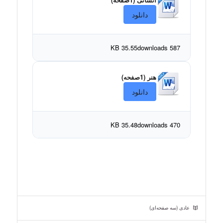
دانلود
35.55 KB
587 downloads
هنر (1صفحه)
دانلود
35.48 KB
470 downloads
عادی (سه صفحه‌ای)