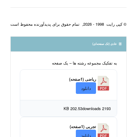
© کپی رایت 1998 - 2026, تمام حقوق برای پدیدآورنده محفوظ است
عادی (تک صفحه‌ای)
به تفکيک مجموعه رشته ها – يک صفحه
ریاضی (1صفحه)
دانلود
202.53 KB
2193 downloads
تجربی (1صفحه)
دانلود